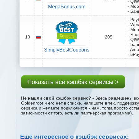
- QIW
- Мо
MegaBonus.com
- Бан
- Pay
- Wes
- Mo
- Янд
10
20$
- QIW
- Бан
- Ama
SimplyBestCoupons
- ePa
Показать все кэшбэк сервисы >
Не нашли свой кэшбэк сервис?
- Здесь размещены все
Goldenroot и его нет в списке, напишите в тех. поддерж
сервиса и желаете подключится к нам, тогда просто ост
зависимости от того, есть ли партнёрская программа).
Ещё интересное о кэшбэк сервисах: