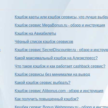
Кэшбэк карты или кэшбэк сервисы, что лучше выбр
Кэшбэк сервис MegaBonus.ru - обзор и инструкция
Кэшбэк на Авиабилеты
Чёрный список кэшбэк сервисов
я
Кэшбэк сервис SecretDiscounter.ru - обзор и инстру
Какой максимальный кэшбэк на Алиэкспресс?
Что такое кэшбэк и как работает cashback сервис?
Кэшбэк сервисы без минималки на вывод
Какой кэшбэк сервис выбрать?
Кэшбэк сервис Alibonus.com - обзор и инструкция
Как получить повышенный кэшбэк?
Кешбек сервис Bonus.Webmoney.ru - обзор и инстр