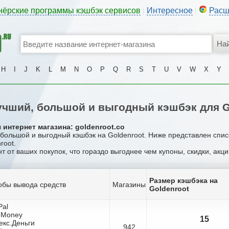
нёрские программы кэшбэк сервисов
Интересное
Расш
|
|
H
I
J
K
L
M
N
O
P
Q
R
S
T
U
V
W
X
Y
чший, большой и выгодный кэшбэк для G
 интернет магазина: goldenroot.co
 большой и выгодный кэшбэк на Goldenroot. Ниже представлен спи
root.
нт от ваших покупок, что гораздо выгоднее чем купоны, скидки, акц
Размер кэшбэка на
обы вывода средств
Магазины
Goldenroot
Pal
bMoney
15
екс.Деньги
942