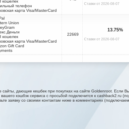
I кошелек
Ставки от 2026-08-07
бильный телефон
ковская карта Visa/MasterCard
Pal
tern Union
neyGram
13.75%
екс.Деньги
22669
I кошелек
Ставки от 2026-08-07
ковская карта Visa/MasterCard
zon Gift Card
yments
 сайты, дающие кешбек при покупках на сайте Goldenroot. Если Вы
ку вашего кэшбэк сервиса с проcьбой подключится к cashback2.ru (
авьте заявку со своими контактам ниже в комментариях (подключае