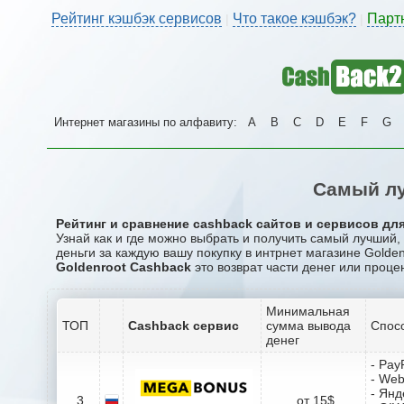
Рейтинг кэшбэк сервисов
Что такое кэшбэк?
Парт
|
|
Интернет магазины по алфавиту:
A
B
C
D
E
F
G
Самый лу
Рейтинг и сравнение cashback сайтов и сервисов для
Узнай как и где можно выбрать и получить самый лучший,
деньги за каждую вашу покупку в интрнет магазине Golden
Goldenroot Cashback
это возврат части денег или проце
Минимальная
ТОП
Cashback сервис
сумма вывода
Спос
денег
- Pay
- We
- Янд
3
от 15$