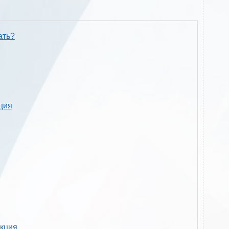
ать?
кция
укция