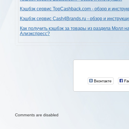
Кэшбэк сервис TopCashback.com - обзор и инструк
Кэшбэк сервис Cash4Brands.ru - обзор и инструкц
Как получить кэшбэк за товары из раздела Молл н
Алиэкспресс?
Вконтакте
Fa
Comments are disabled