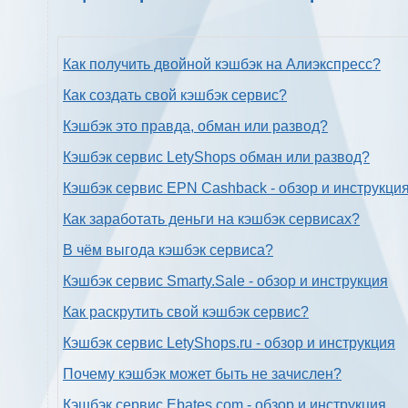
Как получить двойной кэшбэк на Алиэкспресс?
Как создать свой кэшбэк сервис?
Кэшбэк это правда, обман или развод?
Кэшбэк сервис LetyShops обман или развод?
Кэшбэк сервис EPN Cashback - обзор и инструкци
Как заработать деньги на кэшбэк сервисах?
В чём выгода кэшбэк сервиса?
Кэшбэк сервис Smarty.Sale - обзор и инструкция
Как раскрутить свой кэшбэк сервис?
Кэшбэк сервис LetyShops.ru - обзор и инструкция
Почему кэшбэк может быть не зачислен?
Кэшбэк сервис Ebates.com - обзор и инструкция