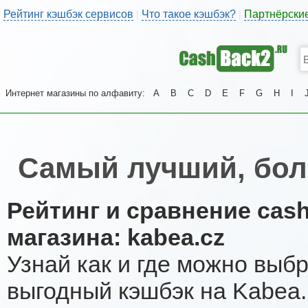
Рейтинг кэшбэк сервисов
Что такое кэшбэк?
Партнёрски
|
|
Интернет магазины по алфавиту:
A
B
C
D
E
F
G
H
I
Самый лучший, бол
Рейтинг и сравнение cas
магазина: kabea.cz
Узнай как и где можно выб
выгодный кэшбэк на Kabea