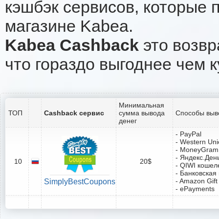
кэшбэк сервисов, которые 
магазине Kabea.
Kabea Cashback
это возвр
что гораздо выгоднее чем к
Минимальная
ТОП
Cashback сервис
сумма вывода
Способы выв
денег
- PayPal
- Western Un
- MoneyGram
- Яндекс.Ден
10
20$
- QIWI кошел
- Банковская
- Amazon Gift
SimplyBestCoupons
- ePayments