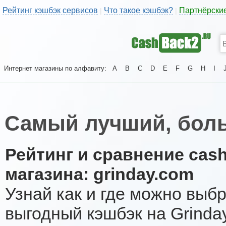
Рейтинг кэшбэк сервисов
Что такое кэшбэк?
Партнёрски
|
|
Интернет магазины по алфавиту:
A
B
C
D
E
F
G
H
I
Самый лучший, боль
Рейтинг и сравнение cas
магазина: grinday.com
Узнай как и где можно выб
выгодный кэшбэк на Grinda