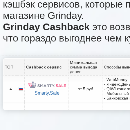
кэшбэк сервисов, которые 
магазине Grinday.
Grinday Cashback
это возв
что гораздо выгоднее чем к
Минимальная
ТОП
Cashback сервис
сумма вывода
Способы выв
денег
- WebMoney
- Яндекс.Ден
4
от 5 руб.
- QIWI кошел
Smarty.Sale
- Мобильный
- Банковская 