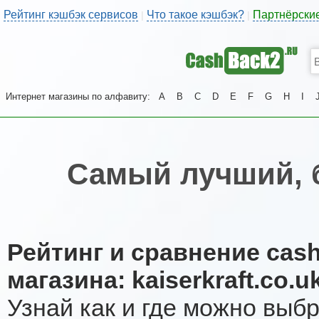
Рейтинг кэшбэк сервисов
Что такое кэшбэк?
Партнёрски
|
|
Интернет магазины по алфавиту:
A
B
C
D
E
F
G
H
I
Самый лучший, 
Рейтинг и сравнение cas
магазина: kaiserkraft.co.u
Узнай как и где можно выб