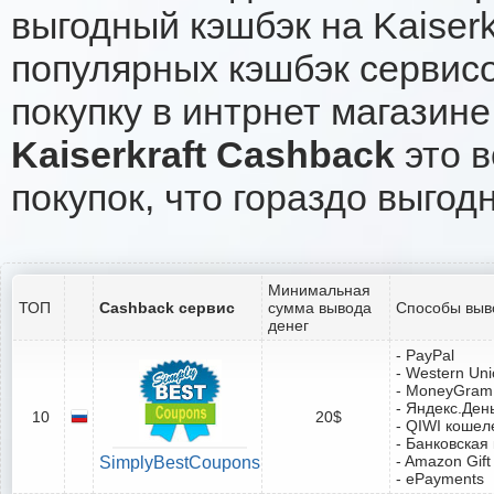
выгодный кэшбэк на Kaiser
популярных кэшбэк сервисо
покупку в интрнет магазине 
Kaiserkraft Cashback
это в
покупок, что гораздо выгод
Минимальная
ТОП
Cashback сервис
сумма вывода
Способы выв
денег
- PayPal
- Western Un
- MoneyGram
- Яндекс.Ден
10
20$
- QIWI кошел
- Банковская
- Amazon Gift
SimplyBestCoupons
- ePayments