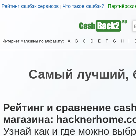
Рейтинг кэшбэк сервисов
Что такое кэшбэк?
Партнёрски
|
|
Интернет магазины по алфавиту:
A
B
C
D
E
F
G
H
I
Самый лучший, 
Рейтинг и сравнение cas
магазина: hacknerhome.c
Узнай как и где можно выб