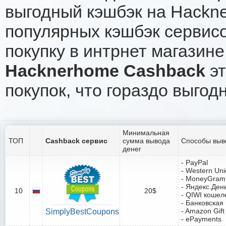
выгодный кэшбэк на Hackn
популярных кэшбэк сервисо
покупку в интрнет магазин
Hacknerhome Cashback
эт
покупок, что гораздо выгод
Минимальная
ТОП
Cashback сервис
сумма вывода
Способы выв
денег
- PayPal
- Western Un
- MoneyGram
- Яндекс.Ден
10
20$
- QIWI кошел
- Банковская
- Amazon Gift
SimplyBestCoupons
- ePayments