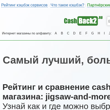
Рейтинг кэшбэк сервисов
Что такое кэшбэк?
Партнёрски
|
|
Интернет магазины по алфавиту:
A
B
C
D
E
F
G
H
I
Самый лучший, боль
Рейтинг и сравнение cas
магазина: jigsaw-and-more
Узнай как и где можно выб