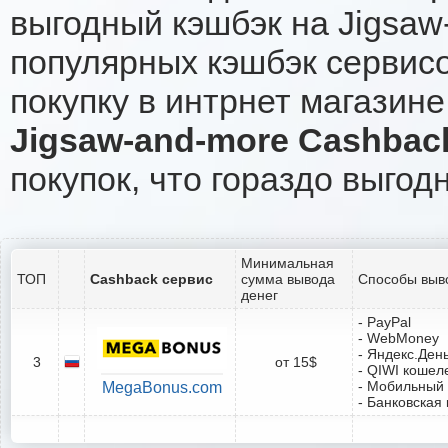
выгодный кэшбэк на Jigsaw
популярных кэшбэк сервисо
покупку в интрнет магазине
Jigsaw-and-more Cashbac
покупок, что гораздо выгод
Минимальная
ТОП
Cashback сервис
сумма вывода
Способы выв
денег
- PayPal
- WebMoney
- Яндекс.Ден
3
от 15$
- QIWI кошел
- Мобильный
MegaBonus.com
- Банковская 