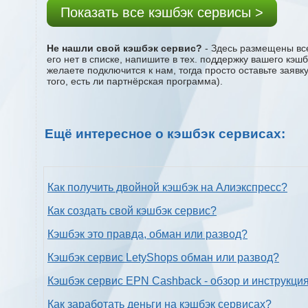
Показать все кэшбэк сервисы >
Не нашли свой кэшбэк сервис?
- Здесь размещены все
его нет в списке, напишите в тех. поддержку вашего кэш
желаете подключится к нам, тогда просто оставьте заяв
того, есть ли партнёрская программа).
Ещё интересное о кэшбэк сервисах:
Как получить двойной кэшбэк на Алиэкспресс?
Как создать свой кэшбэк сервис?
Кэшбэк это правда, обман или развод?
Кэшбэк сервис LetyShops обман или развод?
Кэшбэк сервис EPN Cashback - обзор и инструкци
Как заработать деньги на кэшбэк сервисах?