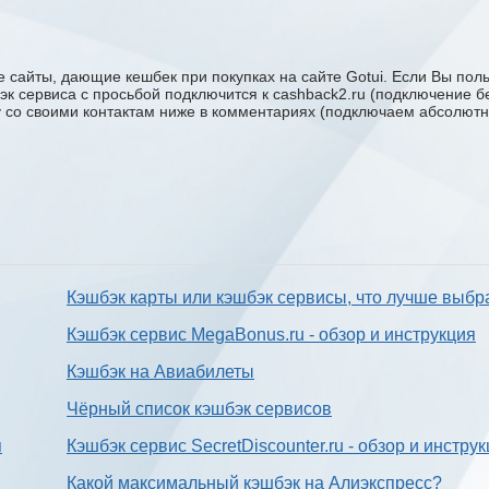
 сайты, дающие кешбек при покупках на сайте Gotui. Если Вы польз
бэк сервиса с проcьбой подключится к cashback2.ru (подключение б
ку со своими контактам ниже в комментариях (подключаем абсолютн
Кэшбэк карты или кэшбэк сервисы, что лучше выбр
Кэшбэк сервис MegaBonus.ru - обзор и инструкция
Кэшбэк на Авиабилеты
Чёрный список кэшбэк сервисов
я
Кэшбэк сервис SecretDiscounter.ru - обзор и инстру
Какой максимальный кэшбэк на Алиэкспресс?