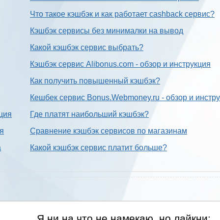
Что такое кэшбэк и как работает cashback сервис?
Кэшбэк сервисы без минималки на вывод
Какой кэшбэк сервис выбрать?
Кэшбэк сервис Alibonus.com - обзор и инструкция
Как получить повышенный кэшбэк?
Кешбек сервис Bonus.Webmoney.ru - обзор и инстр
ция
Где платят наибольший кэшбэк?
ия
Сравнение кэшбэк сервисов по магазинам
а
Какой кэшбэк сервис платит больше?
Я ни на что не намекаю, но лайкни: