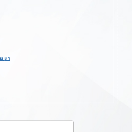
укция