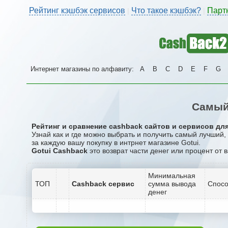
Рейтинг кэшбэк сервисов
Что такое кэшбэк?
Парт
|
|
Интернет магазины по алфавиту:
A
B
C
D
E
F
G
Самый
Рейтинг и сравнение cashback сайтов и сервисов для
Узнай как и где можно выбрать и получить самый лучший,
за каждую вашу покупку в интрнет магазине Gotui.
Gotui Cashback
это возврат части денег или процент от 
Минимальная
ТОП
Cashback сервис
сумма вывода
Спосо
денег