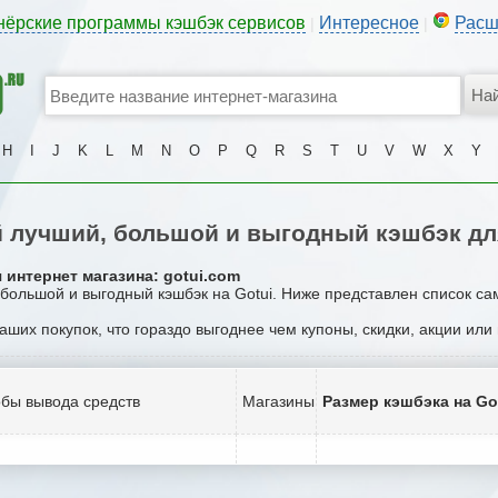
нёрские программы кэшбэк сервисов
Интересное
Расш
|
|
H
I
J
K
L
M
N
O
P
Q
R
S
T
U
V
W
X
Y
 лучший, большой и выгодный кэшбэк для
 интернет магазина: gotui.com
 большой и выгодный кэшбэк на Gotui. Ниже представлен список са
ваших покупок, что гораздо выгоднее чем купоны, скидки, акции ил
бы вывода средств
Магазины
Размер кэшбэка на Go