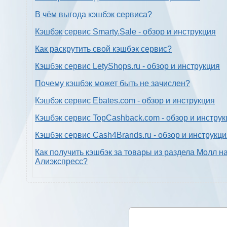
В чём выгода кэшбэк сервиса?
Кэшбэк сервис Smarty.Sale - обзор и инструкция
Как раскрутить свой кэшбэк сервис?
Кэшбэк сервис LetyShops.ru - обзор и инструкция
Почему кэшбэк может быть не зачислен?
Кэшбэк сервис Ebates.com - обзор и инструкция
Кэшбэк сервис TopCashback.com - обзор и инструк
Кэшбэк сервис Cash4Brands.ru - обзор и инструкц
Как получить кэшбэк за товары из раздела Молл н
Алиэкспресс?