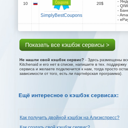
- Янд
10
20$
- QIW
- Бан
- Ama
SimplyBestCoupons
- ePa
Показать все кэшбэк сервисы >
Не нашли свой кэшбэк сервис?
- Здесь размещены все
Kitchenaid и его нет в списке, напишите в тех. поддерж
сервиса и желаете подключится к нам, тогда просто ост
зависимости от того, есть ли партнёрская программа).
Ещё интересное о кэшбэк сервисах:
Как получить двойной кэшбэк на Алиэкспресс?
Как создать свой кэшбэк сервис?