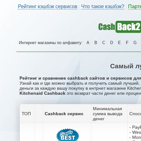
Рейтинг кэшбэк сервисов
Что такое кэшбэк?
Парт
|
|
Интернет магазины по алфавиту:
A
B
C
D
E
F
G
Самый лу
Рейтинг и сравнение cashback сайтов и сервисов для 
Узнай как и где можно выбрать и получить самый лучший,
деньги за каждую вашу покупку в интрнет магазине Kitchen
Kitchenaid Cashback
это возврат части денег или процен
Минимальная
ТОП
Cashback сервис
сумма вывода
Спос
денег
- Pay
- Wes
- Mo