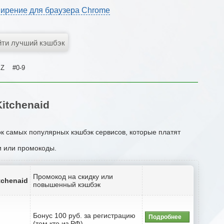
ирение для браузера Chrome
Z
#0-9
itchenaid
ок самых популярных кэшбэк сервисов, которые платят
ии или промокоды.
Промокод на скидку или
tchenaid
повышенный кэшбэк
Бонус 100 руб. за регистрацию
Подробнее
(тем кто из РФ)