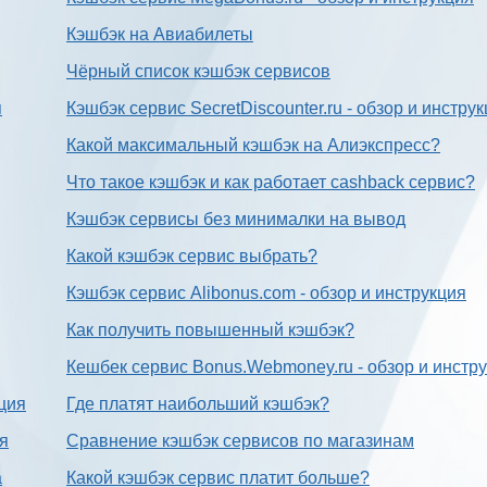
Кэшбэк на Авиабилеты
Чёрный список кэшбэк сервисов
я
Кэшбэк сервис SecretDiscounter.ru - обзор и инстру
Какой максимальный кэшбэк на Алиэкспресс?
Что такое кэшбэк и как работает cashback сервис?
Кэшбэк сервисы без минималки на вывод
Какой кэшбэк сервис выбрать?
Кэшбэк сервис Alibonus.com - обзор и инструкция
Как получить повышенный кэшбэк?
Кешбек сервис Bonus.Webmoney.ru - обзор и инстр
ция
Где платят наибольший кэшбэк?
ия
Сравнение кэшбэк сервисов по магазинам
а
Какой кэшбэк сервис платит больше?