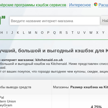
нёрские программы кэшбэк сервисов
Интересное
Расш
|
|
H
I
J
K
L
M
N
O
P
Q
R
S
T
U
V
W
X
Y
чший, большой и выгодный кэшбэк для K
интернет магазина: kitchenaid.co.uk
 большой и выгодный кэшбэк на Kitchenaid. Ниже представлен спис
aid.
т от ваших покупок, что гораздо выгоднее чем купоны, скидки, акц
обы вывода средств
Магазины
Размер кэшбэка на Ki
Pal
tern Union
neyGram
4.75%