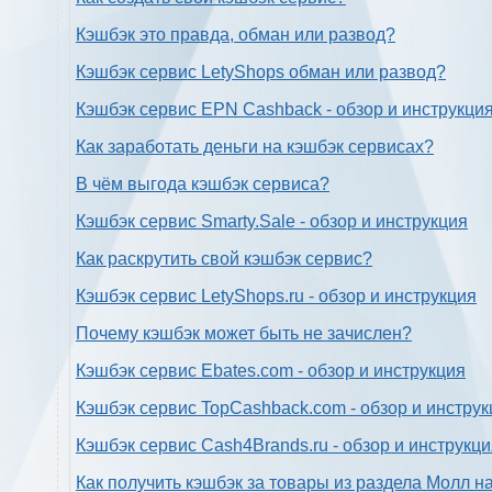
Кэшбэк это правда, обман или развод?
Кэшбэк сервис LetyShops обман или развод?
Кэшбэк сервис EPN Cashback - обзор и инструкци
Как заработать деньги на кэшбэк сервисах?
В чём выгода кэшбэк сервиса?
Кэшбэк сервис Smarty.Sale - обзор и инструкция
Как раскрутить свой кэшбэк сервис?
Кэшбэк сервис LetyShops.ru - обзор и инструкция
Почему кэшбэк может быть не зачислен?
Кэшбэк сервис Ebates.com - обзор и инструкция
Кэшбэк сервис TopCashback.com - обзор и инструк
Кэшбэк сервис Cash4Brands.ru - обзор и инструкц
Как получить кэшбэк за товары из раздела Молл н