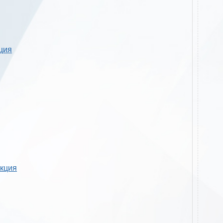
кция
укция