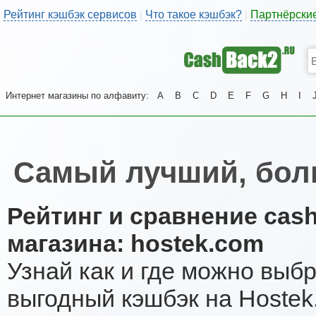
Рейтинг кэшбэк сервисов
Что такое кэшбэк?
Партнёрски
|
|
Интернет магазины по алфавиту:
A
B
C
D
E
F
G
H
I
Самый лучший, бол
Рейтинг и сравнение cas
магазина: hostek.com
Узнай как и где можно выб
выгодный кэшбэк на Hostek