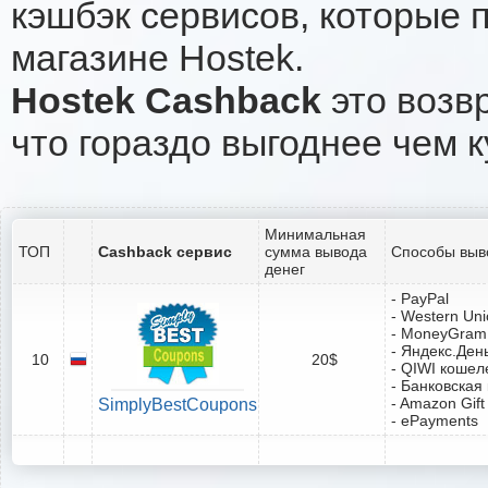
кэшбэк сервисов, которые 
магазине Hostek.
Hostek Cashback
это возвр
что гораздо выгоднее чем к
Минимальная
ТОП
Cashback сервис
сумма вывода
Способы выв
денег
- PayPal
- Western Un
- MoneyGram
- Яндекс.Ден
10
20$
- QIWI кошел
- Банковская
- Amazon Gift
SimplyBestCoupons
- ePayments