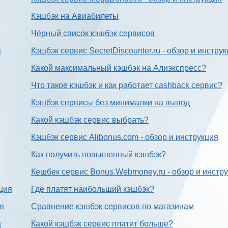
Кэшбэк на Авиабилеты
Чёрный список кэшбэк сервисов
я
Кэшбэк сервис SecretDiscounter.ru - обзор и инстру
Какой максимальный кэшбэк на Алиэкспресс?
Что такое кэшбэк и как работает cashback сервис?
Кэшбэк сервисы без минималки на вывод
Какой кэшбэк сервис выбрать?
Кэшбэк сервис Alibonus.com - обзор и инструкция
Как получить повышенный кэшбэк?
Кешбек сервис Bonus.Webmoney.ru - обзор и инстр
ция
Где платят наибольший кэшбэк?
ия
Сравнение кэшбэк сервисов по магазинам
а
Какой кэшбэк сервис платит больше?