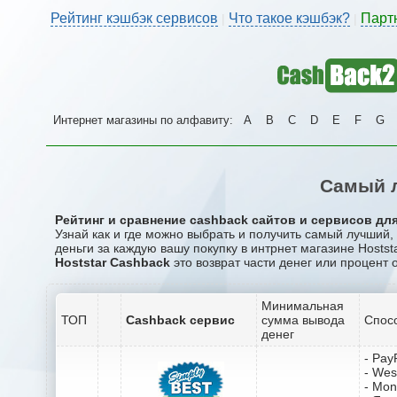
Рейтинг кэшбэк сервисов
Что такое кэшбэк?
Парт
|
|
Интернет магазины по алфавиту:
A
B
C
D
E
F
G
Самый л
Рейтинг и сравнение cashback сайтов и сервисов для 
Узнай как и где можно выбрать и получить самый лучший,
деньги за каждую вашу покупку в интрнет магазине Hoststa
Hoststar Cashback
это возврат части денег или процент 
Минимальная
ТОП
Cashback сервис
сумма вывода
Спос
денег
- Pay
- Wes
- Mo