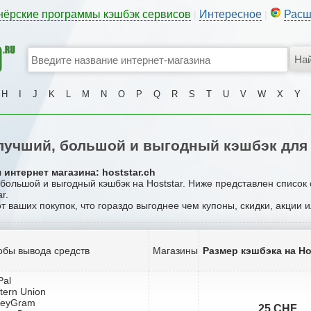
нёрские программы кэшбэк сервисов
Интересное
Расш
|
|
H
I
J
K
L
M
N
O
P
Q
R
S
T
U
V
W
X
Y
учший, большой и выгодный кэшбэк для 
интернет магазина: hoststar.ch
 большой и выгодный кэшбэк на Hoststar. Ниже представлен список
r.
от ваших покупок, что гораздо выгоднее чем купоны, скидки, акции 
обы вывода средств
Магазины
Размер кэшбэка на Ho
Pal
tern Union
neyGram
25 CHF