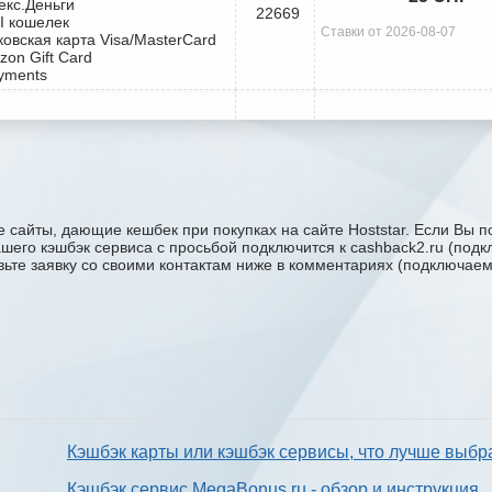
екс.Деньги
22669
I кошелек
Ставки от 2026-08-07
ковская карта Visa/MasterCard
zon Gift Card
yments
 сайты, дающие кешбек при покупках на сайте Hoststar. Если Вы п
 вашего кэшбэк сервиса с проcьбой подключится к cashback2.ru (под
авьте заявку со своими контактам ниже в комментариях (подключае
Кэшбэк карты или кэшбэк сервисы, что лучше выбр
Кэшбэк сервис MegaBonus.ru - обзор и инструкция