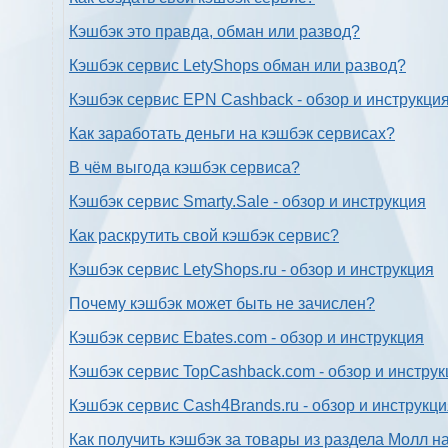
Кэшбэк это правда, обман или развод?
Кэшбэк сервис LetyShops обман или развод?
Кэшбэк сервис EPN Cashback - обзор и инструкци
Как заработать деньги на кэшбэк сервисах?
В чём выгода кэшбэк сервиса?
Кэшбэк сервис Smarty.Sale - обзор и инструкция
Как раскрутить свой кэшбэк сервис?
Кэшбэк сервис LetyShops.ru - обзор и инструкция
Почему кэшбэк может быть не зачислен?
Кэшбэк сервис Ebates.com - обзор и инструкция
Кэшбэк сервис TopCashback.com - обзор и инструк
Кэшбэк сервис Cash4Brands.ru - обзор и инструкц
Как получить кэшбэк за товары из раздела Молл н