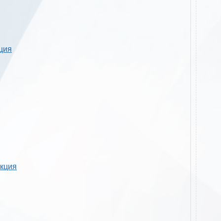
кция
укция