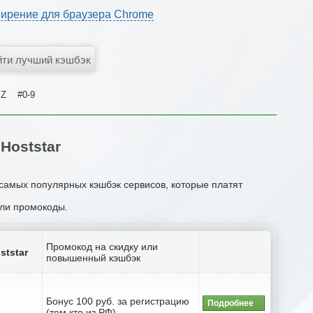
ирение для браузера Chrome
Z
#0-9
Hoststar
 самых популярных кэшбэк сервисов, которые платят
или промокоды.
Промокод на скидку или
ststar
повышенный кэшбэк
Бонус 100 руб. за регистрацию
Подробнее
(тем кто из РФ)