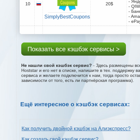
- Янд
10
20$
- QIW
- Бан
- Ama
SimplyBestCoupons
- ePa
Показать все кэшбэк сервисы >
Не нашли свой кэшбэк сервис?
- Здесь размещены все
Hoststar и его нет в списке, напишите в тех. поддержку
сервиса и желаете подключится к нам, тогда просто ост
зависимости от того, есть ли партнёрская программа).
Ещё интересное о кэшбэк сервисах:
Как получить двойной кэшбэк на Алиэкспресс?
Как создать свой кэшбэк сервис?