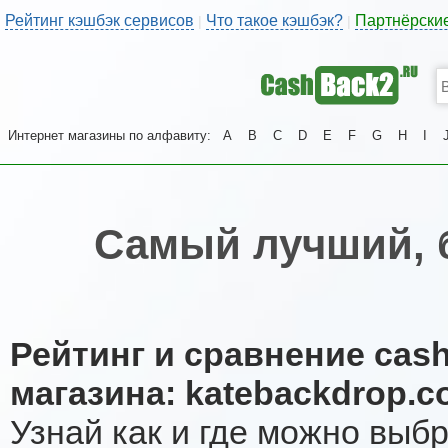
Рейтинг кэшбэк сервисов
Что такое кэшбэк?
Партнёрски
|
|
Интернет магазины по алфавиту:
A
B
C
D
E
F
G
H
I
Самый лучший, 
Рейтинг и сравнение cas
магазина: katebackdrop.c
Узнай как и где можно выб