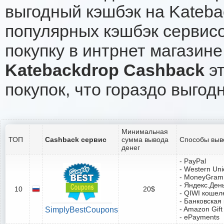
выгодный кэшбэк на Kateba
популярных кэшбэк сервисо
покупку в интрнет магазине
Katebackdrop Cashback
эт
покупок, что гораздо выгод
Минимальная
ТОП
Cashback сервис
сумма вывода
Способы выв
денег
- PayPal
- Western Un
- MoneyGram
- Яндекс.Ден
10
20$
- QIWI кошел
- Банковская
- Amazon Gift
SimplyBestCoupons
- ePayments