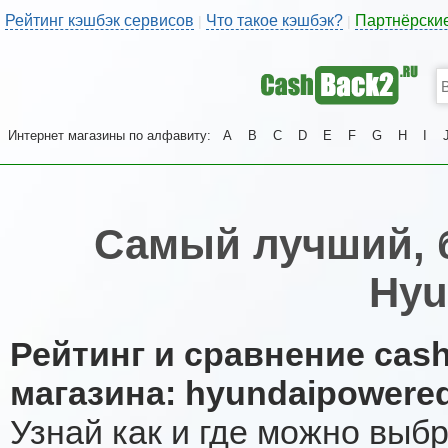
Рейтинг кэшбэк сервисов
Что такое кэшбэк?
Партнёрски
|
|
Интернет магазины по алфавиту:
A
B
C
D
E
F
G
H
I
Самый лучший, 
Hyu
Рейтинг и сравнение cas
магазина: hyundaipowere
Узнай как и где можно выб