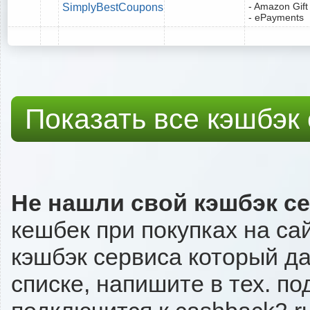
- Amazon Gift
SimplyBestCoupons
- ePayments
Показать все кэшбэк
Не нашли свой кэшбэк с
кешбек при покупках на са
кэшбэк сервиса который даё
списке, напишите в тех. п