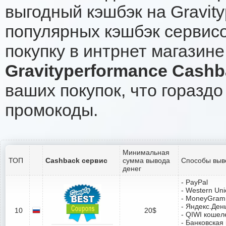
выгодный кэшбэк на Gravit
популярных кэшбэк сервисо
покупку в интрнет магазине
Gravityperformance Cash
ваших покупок, что гораздо
промокоды.
Минимальная
ТОП
Cashback сервис
сумма вывода
Способы выв
денег
- PayPal
- Western Un
- MoneyGram
- Яндекс.Ден
10
20$
- QIWI кошел
- Банковская