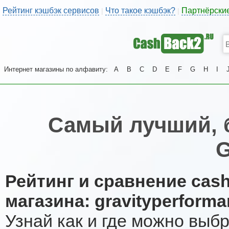
Рейтинг кэшбэк сервисов
Что такое кэшбэк?
Партнёрски
|
|
Интернет магазины по алфавиту:
A
B
C
D
E
F
G
H
I
Самый лучший, 
G
Рейтинг и сравнение cas
магазина: gravityperforma
Узнай как и где можно выб