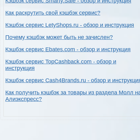
Кэшбэк сервис Smarty.Sale - обзор и инструкция
Как раскрутить свой кэшбэк сервис?
Кэшбэк сервис LetyShops.ru - обзор и инструкция
Почему кэшбэк может быть не зачислен?
Кэшбэк сервис Ebates.com - обзор и инструкция
Кэшбэк сервис TopCashback.com - обзор и
инструкция
Кэшбэк сервис Cash4Brands.ru - обзор и инструкци
Как получить кэшбэк за товары из раздела Молл н
Алиэкспресс?