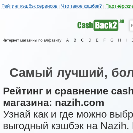
Рейтинг кэшбэк сервисов
Что такое кэшбэк?
Партнёрски
|
|
Интернет магазины по алфавиту:
A
B
C
D
E
F
G
H
I
Самый лучший, бол
Рейтинг и сравнение cas
магазина: nazih.com
Узнай как и где можно выб
выгодный кэшбэк на Nazih.