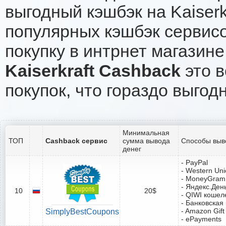
выгодный кэшбэк на Kaiser
популярных кэшбэк сервисо
покупку в интрнет магазине 
Kaiserkraft Cashback
это в
покупок, что гораздо выгод
Минимальная
ТОП
Cashback сервис
сумма вывода
Способы выв
денег
- PayPal
- Western Un
- MoneyGram
- Яндекс.Ден
10
20$
- QIWI кошел
- Банковская
- Amazon Gift
SimplyBestCoupons
- ePayments