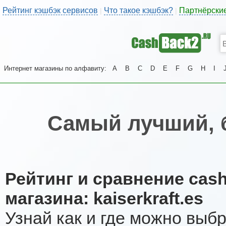
Рейтинг кэшбэк сервисов
Что такое кэшбэк?
Партнёрски
|
|
Интернет магазины по алфавиту:
A
B
C
D
E
F
G
H
I
Самый лучший, 
Рейтинг и сравнение cas
магазина: kaiserkraft.es
Узнай как и где можно выб