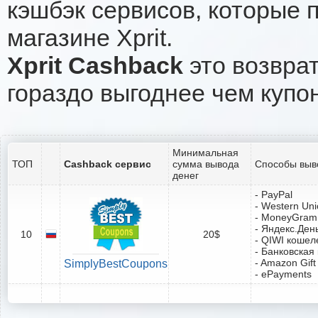
кэшбэк сервисов, которые 
магазине Xprit.
Xprit Cashback
это возврат
гораздо выгоднее чем купо
Минимальная
ТОП
Cashback сервис
сумма вывода
Способы выв
денег
- PayPal
- Western Un
- MoneyGram
- Яндекс.Ден
10
20$
- QIWI кошел
- Банковская
- Amazon Gift
SimplyBestCoupons
- ePayments