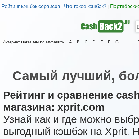
Рейтинг кэшбэк сервисов
Что такое кэшбэк?
Партнёрски
|
|
Интернет магазины по алфавиту:
A
B
C
D
E
F
G
H
I
Самый лучший, бол
Рейтинг и сравнение cas
магазина: xprit.com
Узнай как и где можно выб
выгодный кэшбэк на Xprit.