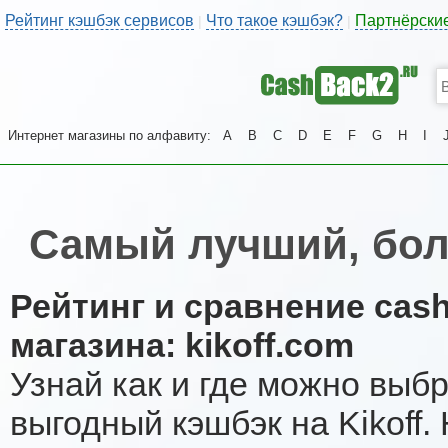
Рейтинг кэшбэк сервисов
Что такое кэшбэк?
Партнёрски
|
|
Интернет магазины по алфавиту:
A
B
C
D
E
F
G
H
I
Самый лучший, бол
Рейтинг и сравнение cas
магазина: kikoff.com
Узнай как и где можно выб
выгодный кэшбэк на Kikoff