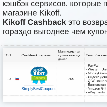
кэшбэк сервисов, которые 
магазине Kikoff.
Kikoff Cashback
это возвра
гораздо выгоднее чем купо
Минимальная
ТОП
Cashback сервис
сумма вывода
Способы выв
денег
- PayPal
- Western Un
- MoneyGram
- Яндекс.Ден
10
20$
- QIWI кошел
- Банковская
- Amazon Gift
SimplyBestCoupons
- ePayments