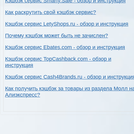
Кэшбэк сервис Smarty.Sale - обзор и инструкция
Как раскрутить свой кэшбэк сервис?
Кэшбэк сервис LetyShops.ru - обзор и инструкция
Почему кэшбэк может быть не зачислен?
Кэшбэк сервис Ebates.com - обзор и инструкция
Кэшбэк сервис TopCashback.com - обзор и
инструкция
Кэшбэк сервис Cash4Brands.ru - обзор и инструкци
Как получить кэшбэк за товары из раздела Молл н
Алиэкспресс?