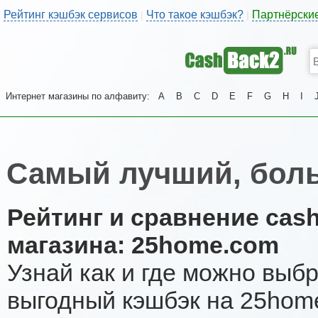
Рейтинг кэшбэк сервисов
Что такое кэшбэк?
Партнёрски
|
|
Интернет магазины по алфавиту:
A
B
C
D
E
F
G
H
I
Самый лучший, бол
Рейтинг и сравнение cas
магазина: 25home.com
Узнай как и где можно выб
выгодный кэшбэк на 25hom