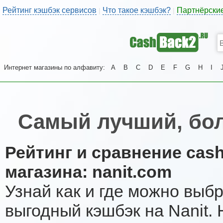
Рейтинг кэшбэк сервисов
Что такое кэшбэк?
Партнёрски
|
|
Интернет магазины по алфавиту:
A
B
C
D
E
F
G
H
I
Самый лучший, бол
Рейтинг и сравнение cas
магазина: nanit.com
Узнай как и где можно выб
выгодный кэшбэк на Nanit.