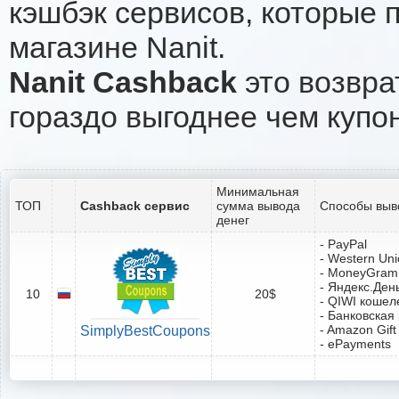
кэшбэк сервисов, которые 
магазине Nanit.
Nanit Cashback
это возвра
гораздо выгоднее чем купо
Минимальная
ТОП
Cashback сервис
сумма вывода
Способы выв
денег
- PayPal
- Western Un
- MoneyGram
- Яндекс.Ден
10
20$
- QIWI кошел
- Банковская
- Amazon Gift
SimplyBestCoupons
- ePayments