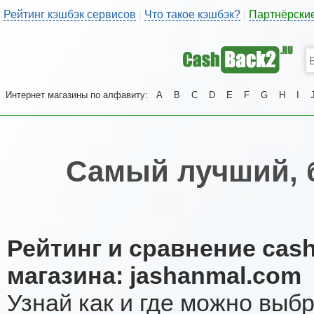
Рейтинг кэшбэк сервисов
Что такое кэшбэк?
Партнёрски
|
|
Интернет магазины по алфавиту:
A
B
C
D
E
F
G
H
I
Самый лучший, 
Рейтинг и сравнение cas
магазина: jashanmal.com
Узнай как и где можно выб