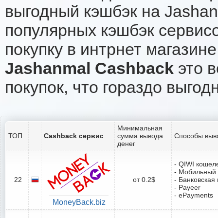
выгодный кэшбэк на Jashan
популярных кэшбэк сервисо
покупку в интрнет магазине
Jashanmal Cashback
это в
покупок, что гораздо выгод
Минимальная
ТОП
Cashback сервис
сумма вывода
Способы выв
денег
- QIWI кошел
- Мобильный
22
от 0.2$
- Банковская 
- Payeer
- ePayments
MoneyBack.biz