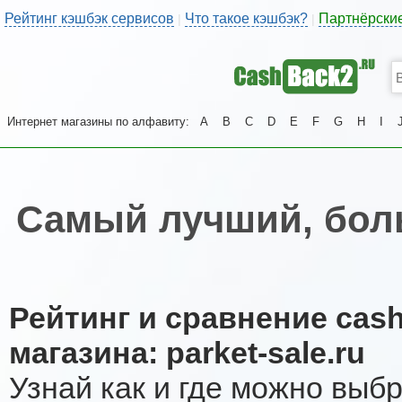
Рейтинг кэшбэк сервисов
Что такое кэшбэк?
Партнёрски
|
|
Интернет магазины по алфавиту:
A
B
C
D
E
F
G
H
I
Самый лучший, боль
Рейтинг и сравнение cas
магазина: parket-sale.ru
Узнай как и где можно выб