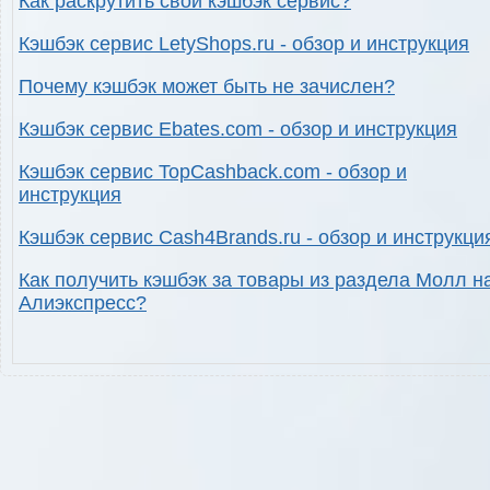
Как раскрутить свой кэшбэк сервис?
Кэшбэк сервис LetyShops.ru - обзор и инструкция
Почему кэшбэк может быть не зачислен?
Кэшбэк сервис Ebates.com - обзор и инструкция
Кэшбэк сервис TopCashback.com - обзор и
инструкция
Кэшбэк сервис Cash4Brands.ru - обзор и инструкци
Как получить кэшбэк за товары из раздела Молл н
Алиэкспресс?