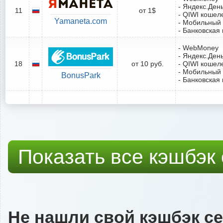
- Яндекс.Ден
11
от 1$
- QIWI кошел
Yamaneta.com
- Мобильный
- Банковская 
- WebMoney
- Яндекс.Ден
18
от 10 руб.
- QIWI кошел
- Мобильный
BonusPark
- Банковская 
Показать все кэшбэк
Не нашли свой кэшбэк с