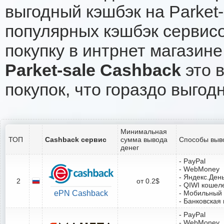
выгодный кэшбэк на Parket
популярных кэшбэк сервисо
покупку в интрнет магазине 
Parket-sale Cashback
это в
покупок, что гораздо выгод
Минимальная
ТОП
Cashback сервис
сумма вывода
Способы выв
денег
- PayPal
- WebMoney
- Яндекс.Ден
2
от 0.2$
- QIWI кошел
ePN Cashback
- Мобильный
- Банковская 
- PayPal
- WebMoney