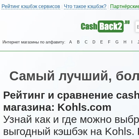
Рейтинг кэшбэк сервисов
Что такое кэшбэк?
Партнёрски
|
|
Интернет магазины по алфавиту:
A
B
C
D
E
F
G
H
I
Самый лучший, бол
Рейтинг и сравнение cas
магазина: Kohls.com
Узнай как и где можно выб
выгодный кэшбэк на Kohls.