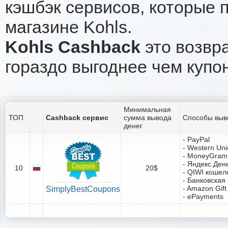
кэшбэк сервисов, которые 
магазине Kohls.
Kohls Cashback
это возвра
гораздо выгоднее чем купо
Минимальная
ТОП
Cashback сервис
сумма вывода
Способы выв
денег
- PayPal
- Western Un
- MoneyGram
- Яндекс.Ден
10
20$
- QIWI кошел
- Банковская
- Amazon Gift
SimplyBestCoupons
- ePayments