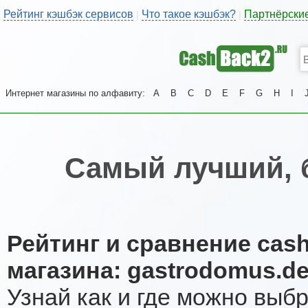
Рейтинг кэшбэк сервисов
Что такое кэшбэк?
Партнёрски
|
|
Интернет магазины по алфавиту:
A
B
C
D
E
F
G
H
I
Самый лучший, 
Рейтинг и сравнение cas
магазина: gastrodomus.d
Узнай как и где можно выб