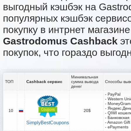
выгодный кэшбэк на Gastr
популярных кэшбэк сервисо
покупку в интрнет магазине
Gastrodomus Cashback
эт
покупок, что гораздо выгод
Минимальная
ТОП
Cashback сервис
сумма вывода
Способы выв
денег
- PayPal
- Western Un
- MoneyGram
- Яндекс.Ден
10
20$
- QIWI кошел
- Банковская
- Amazon Gift
SimplyBestCoupons
- ePayments