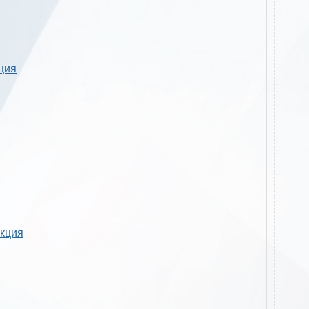
кция
укция