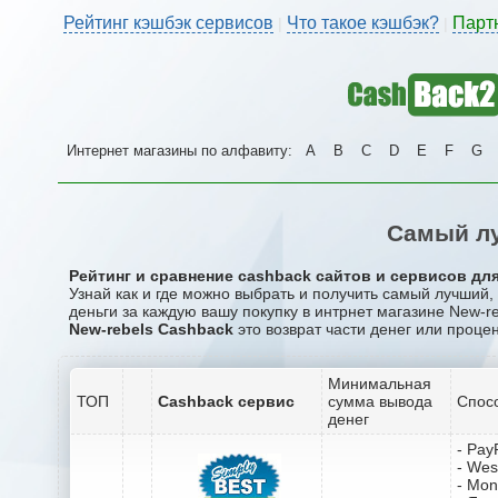
Рейтинг кэшбэк сервисов
Что такое кэшбэк?
Парт
|
|
Интернет магазины по алфавиту:
A
B
C
D
E
F
G
Самый лу
Рейтинг и сравнение cashback сайтов и сервисов для
Узнай как и где можно выбрать и получить самый лучший
деньги за каждую вашу покупку в интрнет магазине New-re
New-rebels Cashback
это возврат части денег или процен
Минимальная
ТОП
Cashback сервис
сумма вывода
Спос
денег
- Pay
- Wes
- Mo