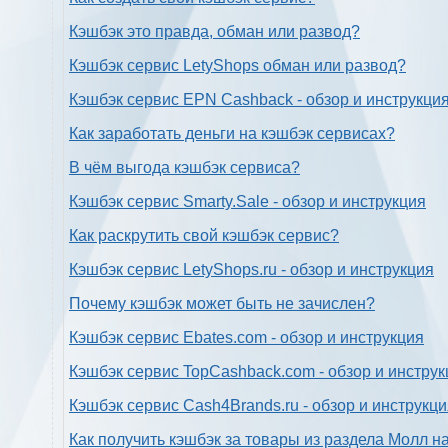
Кэшбэк это правда, обман или развод?
Кэшбэк сервис LetyShops обман или развод?
Кэшбэк сервис EPN Cashback - обзор и инструкци
Как заработать деньги на кэшбэк сервисах?
В чём выгода кэшбэк сервиса?
Кэшбэк сервис Smarty.Sale - обзор и инструкция
Как раскрутить свой кэшбэк сервис?
Кэшбэк сервис LetyShops.ru - обзор и инструкция
Почему кэшбэк может быть не зачислен?
Кэшбэк сервис Ebates.com - обзор и инструкция
Кэшбэк сервис TopCashback.com - обзор и инструк
Кэшбэк сервис Cash4Brands.ru - обзор и инструкц
Как получить кэшбэк за товары из раздела Молл н