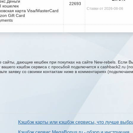
екс.Деньги
22693
I кошелек
Ставки от 2026-08-06
ковская карта Visa/MasterCard
zon Gift Card
yments
 сайты, дающие кешбек при покупках на сайте New-rebels. Если Вы
ку вашего кэшбэк сервиса с проcьбой подключится к cashback2.ru (
авьте заявку со своими контактам ниже в комментариях (подключае
Кэшбэк карты или кэшбэк сервисы, что лучше выбр
Кэшбэк сервис MegaBonus.ru - обзор и инструкция