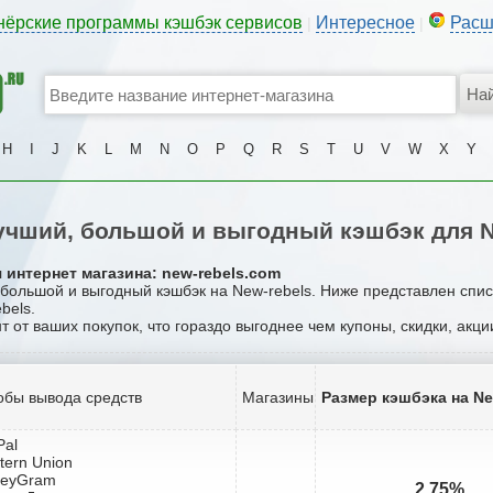
нёрские программы кэшбэк сервисов
Интересное
Расш
|
|
H
I
J
K
L
M
N
O
P
Q
R
S
T
U
V
W
X
Y
чший, большой и выгодный кэшбэк для N
 интернет магазина: new-rebels.com
, большой и выгодный кэшбэк на New-rebels. Ниже представлен спи
bels.
т от ваших покупок, что гораздо выгоднее чем купоны, скидки, акц
обы вывода средств
Магазины
Размер кэшбэка на Ne
Pal
tern Union
neyGram
2.75%