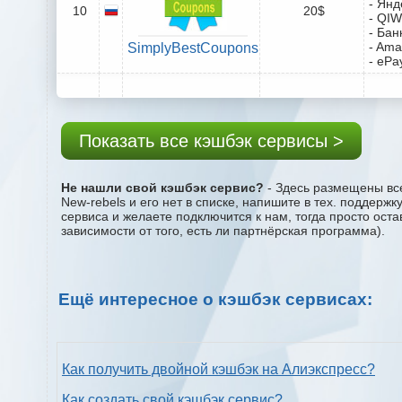
- Янд
10
20$
- QIW
- Бан
- Ama
SimplyBestCoupons
- ePa
Показать все кэшбэк сервисы >
Не нашли свой кэшбэк сервис?
- Здесь размещены все
New-rebels и его нет в списке, напишите в тех. поддерж
сервиса и желаете подключится к нам, тогда просто ост
зависимости от того, есть ли партнёрская программа).
Ещё интересное о кэшбэк сервисах:
Как получить двойной кэшбэк на Алиэкспресс?
Как создать свой кэшбэк сервис?