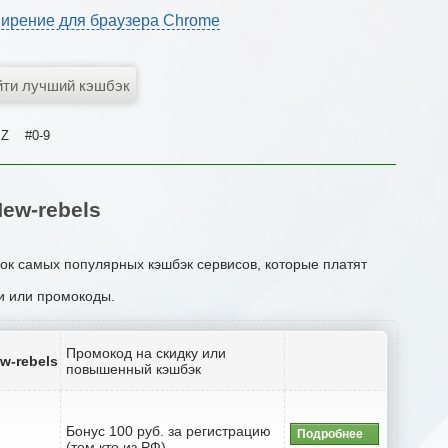
ирение для браузера Chrome
Z
#0-9
ew-rebels
сок самых популярных кэшбэк сервисов, которые платят
ии или промокоды.
Промокод на скидку или
w-rebels
повышенный кэшбэк
Бонус 100 руб. за регистрацию
Подробнее
(тем кто из РФ)