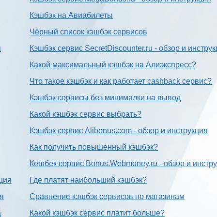
Кэшбэк на Авиабилеты
Чёрный список кэшбэк сервисов
я
Кэшбэк сервис SecretDiscounter.ru - обзор и инстру
Какой максимальный кэшбэк на Алиэкспресс?
Что такое кэшбэк и как работает cashback сервис?
Кэшбэк сервисы без минималки на вывод
Какой кэшбэк сервис выбрать?
Кэшбэк сервис Alibonus.com - обзор и инструкция
Как получить повышенный кэшбэк?
Кешбек сервис Bonus.Webmoney.ru - обзор и инстр
ция
Где платят наибольший кэшбэк?
ия
Сравнение кэшбэк сервисов по магазинам
а
Какой кэшбэк сервис платит больше?