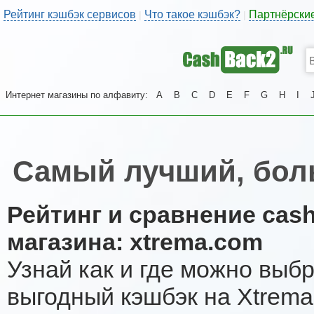
Рейтинг кэшбэк сервисов
Что такое кэшбэк?
Партнёрски
|
|
Интернет магазины по алфавиту:
A
B
C
D
E
F
G
H
I
Самый лучший, бол
Рейтинг и сравнение cas
магазина: xtrema.com
Узнай как и где можно выб
выгодный кэшбэк на Xtrema