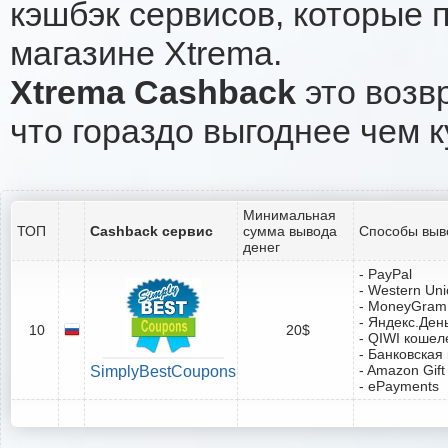
кэшбэк сервисов, которые 
магазине Xtrema.
Xtrema Cashback
это возвр
что гораздо выгоднее чем к
Минимальная
ТОП
Cashback сервис
сумма вывода
Способы выв
денег
- PayPal
- Western Un
- MoneyGram
- Яндекс.Ден
10
20$
- QIWI кошел
- Банковская
- Amazon Gift
SimplyBestCoupons
- ePayments