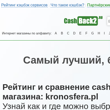
Рейтинг кэшбэк сервисов
Что такое кэшбэк?
Партнёрски
|
|
Интернет магазины по алфавиту:
A
B
C
D
E
F
G
H
I
Самый лучший, 
Рейтинг и сравнение cas
магазина: kronosfera.pl
Узнай как и где можно выб