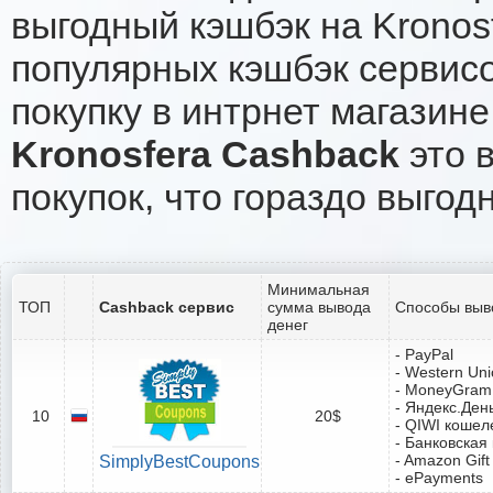
выгодный кэшбэк на Kronos
популярных кэшбэк сервисо
покупку в интрнет магазине
Kronosfera Cashback
это в
покупок, что гораздо выгод
Минимальная
ТОП
Cashback сервис
сумма вывода
Способы выв
денег
- PayPal
- Western Un
- MoneyGram
- Яндекс.Ден
10
20$
- QIWI кошел
- Банковская
- Amazon Gift
SimplyBestCoupons
- ePayments