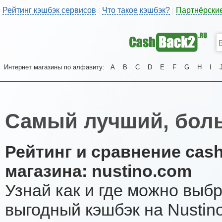
Рейтинг кэшбэк сервисов
Что такое кэшбэк?
Партнёрски
|
|
Интернет магазины по алфавиту:
A
B
C
D
E
F
G
H
I
Самый лучший, боль
Рейтинг и сравнение cas
магазина: nustino.com
Узнай как и где можно выб
выгодный кэшбэк на Nustin