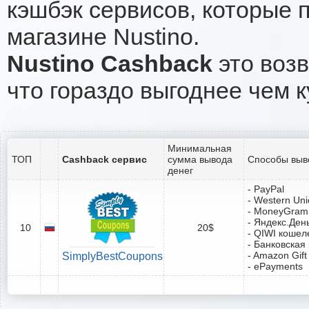
кэшбэк сервисов, которые 
магазине Nustino.
Nustino Cashback
это возв
что гораздо выгоднее чем к
Минимальная
ТОП
Cashback сервис
сумма вывода
Способы выв
денег
- PayPal
- Western Un
- MoneyGram
- Яндекс.Ден
10
20$
- QIWI кошел
- Банковская
- Amazon Gift
SimplyBestCoupons
- ePayments