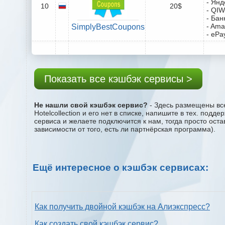
- Янд
10
20$
- QIW
- Бан
- Ama
SimplyBestCoupons
- ePa
Показать все кэшбэк сервисы >
Не нашли свой кэшбэк сервис?
- Здесь размещены все
Hotelcollection и его нет в списке, напишите в тех. под
сервиса и желаете подключится к нам, тогда просто ост
зависимости от того, есть ли партнёрская программа).
Ещё интересное о кэшбэк сервисах:
Как получить двойной кэшбэк на Алиэкспресс?
Как создать свой кэшбэк сервис?