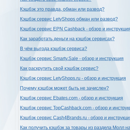
Кэшбэк это правда, обман или развод?
Кэшбэк сервис LetyShops обман или развод?
Кэшбэк сервис EPN Cashback - обзор и инструкци
Как заработать деньги на кэшбэк сервисах?
В чём выгода кэшбэк сервиса?
Кэшбэк сервис Smarty.Sale - обзор и инструкция
Как раскрутить свой кэшбэк сервис?
Кэшбэк сервис LetyShops.ru - обзор и инструкция
Почему кэшбэк может быть не зачислен?
Кэшбэк сервис Ebates.com - обзор и инструкция
Кэшбэк сервис TopCashback.com - обзор и инструк
Кэшбэк сервис Cash4Brands.ru - обзор и инструкц
Как получить кэшбэк за товары из раздела Молл н