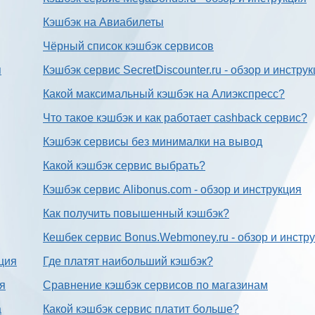
Кэшбэк на Авиабилеты
Чёрный список кэшбэк сервисов
я
Кэшбэк сервис SecretDiscounter.ru - обзор и инстру
Какой максимальный кэшбэк на Алиэкспресс?
Что такое кэшбэк и как работает cashback сервис?
Кэшбэк сервисы без минималки на вывод
Какой кэшбэк сервис выбрать?
Кэшбэк сервис Alibonus.com - обзор и инструкция
Как получить повышенный кэшбэк?
Кешбек сервис Bonus.Webmoney.ru - обзор и инстр
ция
Где платят наибольший кэшбэк?
ия
Сравнение кэшбэк сервисов по магазинам
а
Какой кэшбэк сервис платит больше?