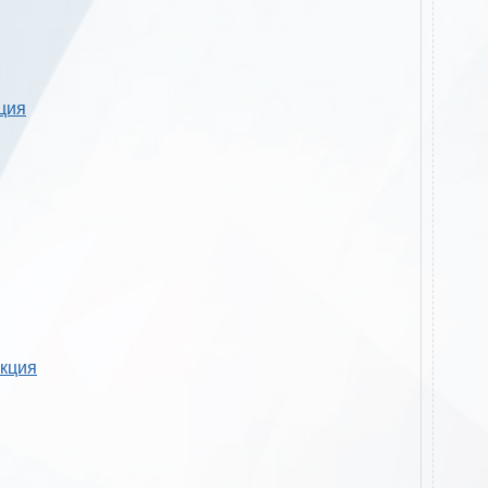
кция
укция