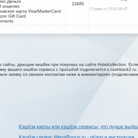
екс.Деньги
22685
I кошелек
Ставки от 2026-08-07
ковская карта Visa/MasterCard
zon Gift Card
yments
 сайты, дающие кешбек при покупках на сайте Hotelcollection. Есл
держку вашего кэшбэк сервиса с проcьбой подключится к cashback2.
авьте заявку со своими контактам ниже в комментариях (подключае
Кэшбэк карты или кэшбэк сервисы, что лучше выбр
Кэшбэк сервис MegaBonus.ru - обзор и инструкция