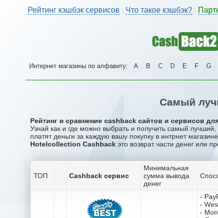
Рейтинг кэшбэк сервисов
Что такое кэшбэк?
Парт
|
|
Интернет магазины по алфавиту:
A
B
C
D
E
F
G
Самый лучш
Рейтинг и сравнение cashback сайтов и сервисов для 
Узнай как и где можно выбрать и получить самый лучший,
платят деньги за каждую вашу покупку в интрнет магазине H
Hotelcollection Cashback
это возврат части денег или пр
Минимальная
ТОП
Cashback сервис
сумма вывода
Спос
денег
- Pay
- Wes
- Mo