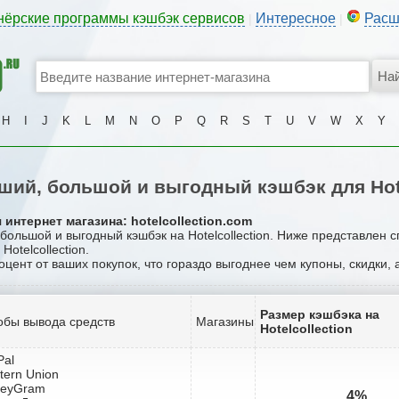
нёрские программы кэшбэк сервисов
Интересное
Расш
|
|
H
I
J
K
L
M
N
O
P
Q
R
S
T
U
V
W
X
Y
ий, большой и выгодный кэшбэк для Hote
интернет магазина: hotelcollection.com
 большой и выгодный кэшбэк на Hotelcollection. Ниже представлен 
otelcollection.
оцент от ваших покупок, что гораздо выгоднее чем купоны, скидки,
Размер кэшбэка на
обы вывода средств
Магазины
Hotelcollection
Pal
tern Union
neyGram
4%