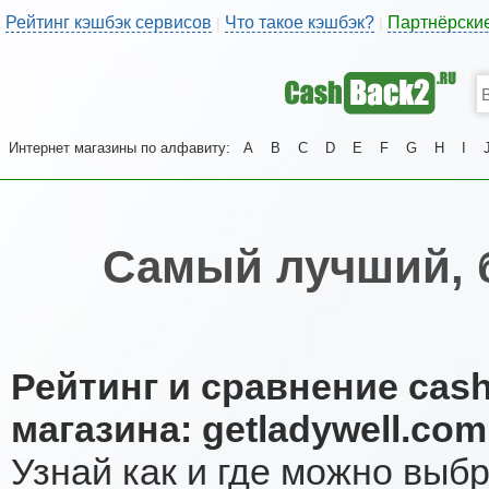
Рейтинг кэшбэк сервисов
Что такое кэшбэк?
Партнёрски
|
|
Интернет магазины по алфавиту:
A
B
C
D
E
F
G
H
I
Самый лучший, 
Рейтинг и сравнение cas
магазина: getladywell.com
Узнай как и где можно выб