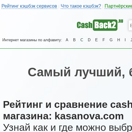
Рейтинг кэшбэк сервисов
Что такое кэшбэк?
Партнёрски
|
|
Интернет магазины по алфавиту:
A
B
C
D
E
F
G
H
I
Самый лучший, 
Рейтинг и сравнение cas
магазина: kasanova.com
Узнай как и где можно выб