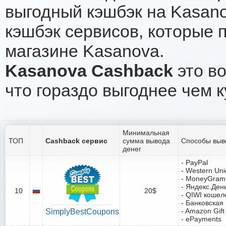
выгодный кэшбэк на Kasan
кэшбэк сервисов, которые 
магазине Kasanova.
Kasanova Cashback
это во
что гораздо выгоднее чем к
Минимальная
ТОП
Cashback сервис
сумма вывода
Способы выв
денег
- PayPal
- Western Un
- MoneyGram
- Яндекс.Ден
10
20$
- QIWI кошел
- Банковская
- Amazon Gift
SimplyBestCoupons
- ePayments