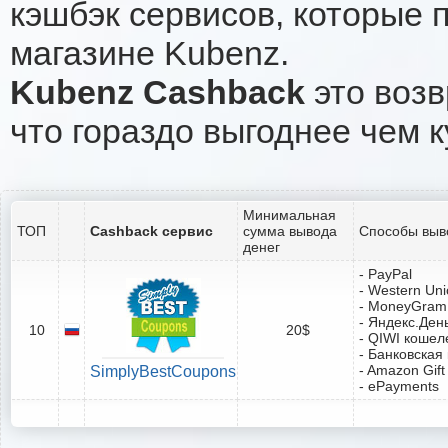
кэшбэк сервисов, которые 
магазине Kubenz.
Kubenz Cashback
это возв
что гораздо выгоднее чем к
Минимальная
ТОП
Cashback сервис
сумма вывода
Способы выв
денег
- PayPal
- Western Un
- MoneyGram
- Яндекс.Ден
10
20$
- QIWI кошел
- Банковская
- Amazon Gift
SimplyBestCoupons
- ePayments