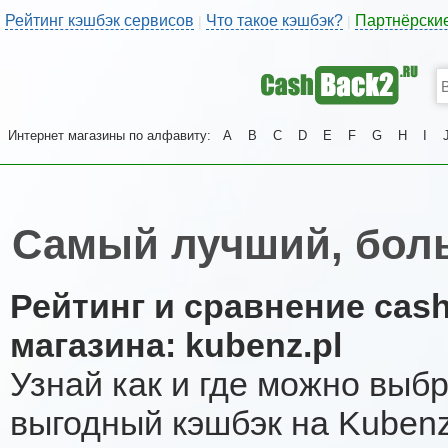
Рейтинг кэшбэк сервисов
Что такое кэшбэк?
Партнёрски
|
|
Интернет магазины по алфавиту:
A
B
C
D
E
F
G
H
I
Самый лучший, бол
Рейтинг и сравнение cas
магазина: kubenz.pl
Узнай как и где можно выб
выгодный кэшбэк на Kuben