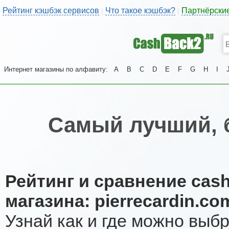
Рейтинг кэшбэк сервисов
Что такое кэшбэк?
Партнёрски
|
|
Интернет магазины по алфавиту:
A
B
C
D
E
F
G
H
I
Самый лучший, 
Рейтинг и сравнение cas
магазина: pierrecardin.co
Узнай как и где можно выб