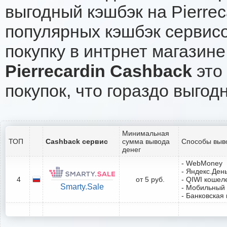
выгодный кэшбэк на Pierre
популярных кэшбэк сервисо
покупку в интрнет магазине 
Pierrecardin Cashback
это 
покупок, что гораздо выгод
Минимальная
ТОП
Cashback сервис
сумма вывода
Способы выв
денег
- WebMoney
- Яндекс.Ден
4
от 5 руб.
- QIWI кошел
Smarty.Sale
- Мобильный
- Банковская 