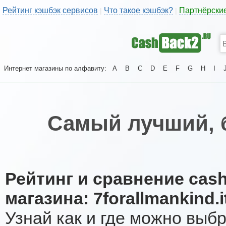
Рейтинг кэшбэк сервисов
Что такое кэшбэк?
Партнёрски
|
|
Интернет магазины по алфавиту:
A
B
C
D
E
F
G
H
I
Самый лучший, 
Рейтинг и сравнение cas
магазина: 7forallmankind.i
Узнай как и где можно выб