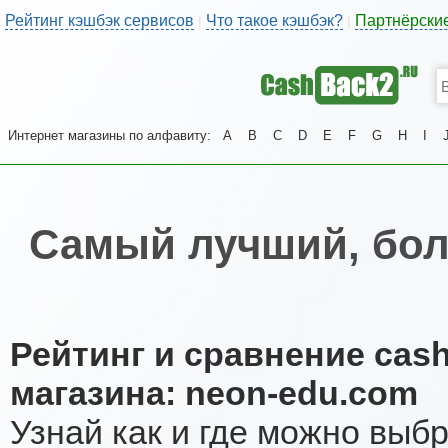
Рейтинг кэшбэк сервисов
Что такое кэшбэк?
Партнёрски
|
|
Интернет магазины по алфавиту:
A
B
C
D
E
F
G
H
I
Самый лучший, бол
Рейтинг и сравнение cas
магазина: neon-edu.com
Узнай как и где можно выб