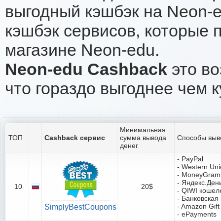
выгодный кэшбэк на Neon-
кэшбэк сервисов, которые 
магазине Neon-edu.
Neon-edu Cashback
это во
что гораздо выгоднее чем к
Минимальная
ТОП
Cashback сервис
сумма вывода
Способы выв
денег
- PayPal
- Western Un
- MoneyGram
- Яндекс.Ден
10
20$
- QIWI кошел
- Банковская
- Amazon Gift
SimplyBestCoupons
- ePayments