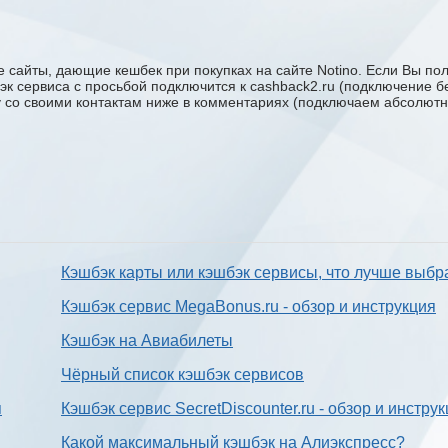
 сайты, дающие кешбек при покупках на сайте Notino. Если Вы поль
бэк сервиса с проcьбой подключится к cashback2.ru (подключение б
ку со своими контактам ниже в комментариях (подключаем абсолютн
Кэшбэк карты или кэшбэк сервисы, что лучше выбр
Кэшбэк сервис MegaBonus.ru - обзор и инструкция
Кэшбэк на Авиабилеты
Чёрный список кэшбэк сервисов
я
Кэшбэк сервис SecretDiscounter.ru - обзор и инстру
Какой максимальный кэшбэк на Алиэкспресс?