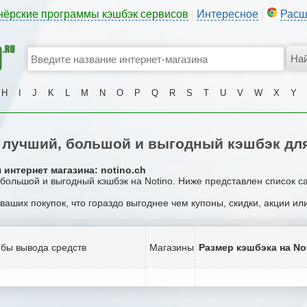
нёрские программы кэшбэк сервисов
Интересное
Расш
|
|
H
I
J
K
L
M
N
O
P
Q
R
S
T
U
V
W
X
Y
лучший, большой и выгодный кэшбэк для
 интернет магазина: notino.ch
 большой и выгодный кэшбэк на Notino. Ниже представлен список с
 ваших покупок, что гораздо выгоднее чем купоны, скидки, акции и
бы вывода средств
Магазины
Размер кэшбэка на No