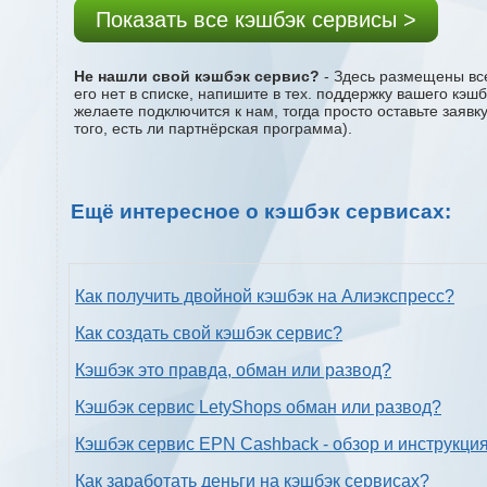
Показать все кэшбэк сервисы >
Не нашли свой кэшбэк сервис?
- Здесь размещены все
его нет в списке, напишите в тех. поддержку вашего кэш
желаете подключится к нам, тогда просто оставьте заяв
того, есть ли партнёрская программа).
Ещё интересное о кэшбэк сервисах:
Как получить двойной кэшбэк на Алиэкспресс?
Как создать свой кэшбэк сервис?
Кэшбэк это правда, обман или развод?
Кэшбэк сервис LetyShops обман или развод?
Кэшбэк сервис EPN Cashback - обзор и инструкци
Как заработать деньги на кэшбэк сервисах?