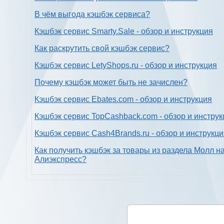
В чём выгода кэшбэк сервиса?
Кэшбэк сервис Smarty.Sale - обзор и инструкция
Как раскрутить свой кэшбэк сервис?
Кэшбэк сервис LetyShops.ru - обзор и инструкция
Почему кэшбэк может быть не зачислен?
Кэшбэк сервис Ebates.com - обзор и инструкция
Кэшбэк сервис TopCashback.com - обзор и инструк
Кэшбэк сервис Cash4Brands.ru - обзор и инструкц
Как получить кэшбэк за товары из раздела Молл н
Алиэкспресс?