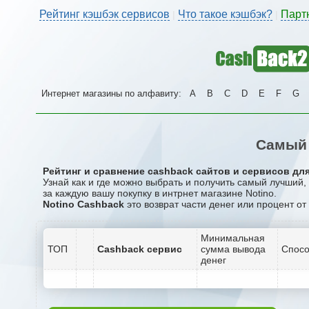
Рейтинг кэшбэк сервисов
Что такое кэшбэк?
Парт
|
|
Интернет магазины по алфавиту:
A
B
C
D
E
F
G
Самый 
Рейтинг и сравнение cashback сайтов и сервисов для
Узнай как и где можно выбрать и получить самый лучший,
за каждую вашу покупку в интрнет магазине Notino.
Notino Cashback
это возврат части денег или процент от
Минимальная
ТОП
Cashback сервис
сумма вывода
Спосо
денег