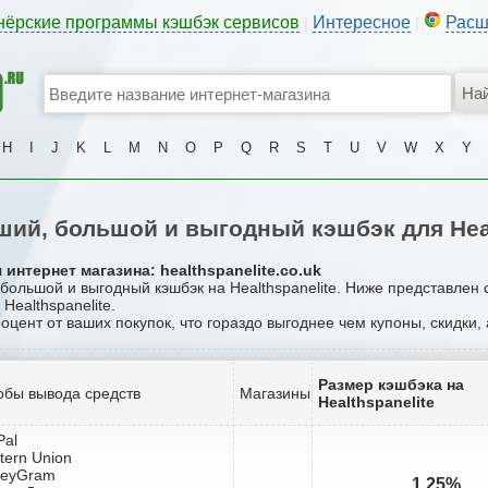
нёрские программы кэшбэк сервисов
Интересное
Расш
|
|
H
I
J
K
L
M
N
O
P
Q
R
S
T
U
V
W
X
Y
ий, большой и выгодный кэшбэк для Heal
интернет магазина: healthspanelite.co.uk
 большой и выгодный кэшбэк на Healthspanelite. Ниже представлен
Healthspanelite.
роцент от ваших покупок, что гораздо выгоднее чем купоны, скидки,
Размер кэшбэка на
обы вывода средств
Магазины
Healthspanelite
Pal
tern Union
neyGram
1.25%