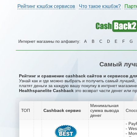
Рейтинг кэшбэк сервисов
Что такое кэшбэк?
Парт
|
|
Интернет магазины по алфавиту:
A
B
C
D
E
F
G
Самый лучш
Рейтинг и сравнение cashback сайтов и сервисов для 
Узнай как и где можно выбрать и получить самый лучший,
платят деньги за каждую вашу покупку в интрнет магазине 
Healthspanelite Cashback
это возврат части денег или п
Минимальная
ТОП
Cashback сервис
сумма вывода
Спос
денег
- Pay
- Wes
- Mo