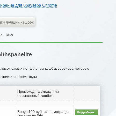
ирение для браузера Chrome
Z
#0-9
thspanelite
 список самых популярных кэшбэк сервисов, которые
 акции или промокоды.
Промокод на скидку или
повышенный кэшбэк
Бонус 100 руб. за регистрацию
Подробнее
(тем кто из РФ)