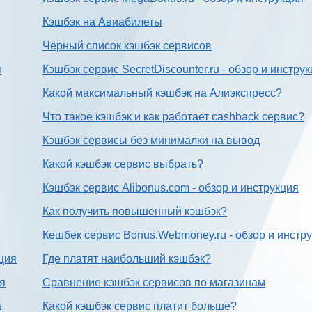
Кэшбэк на Авиабилеты
Чёрный список кэшбэк сервисов
я
Кэшбэк сервис SecretDiscounter.ru - обзор и инстру
Какой максимальный кэшбэк на Алиэкспресс?
Что такое кэшбэк и как работает cashback сервис?
Кэшбэк сервисы без минималки на вывод
Какой кэшбэк сервис выбрать?
Кэшбэк сервис Alibonus.com - обзор и инструкция
Как получить повышенный кэшбэк?
Кешбек сервис Bonus.Webmoney.ru - обзор и инстр
ция
Где платят наибольший кэшбэк?
ия
Сравнение кэшбэк сервисов по магазинам
а
Какой кэшбэк сервис платит больше?