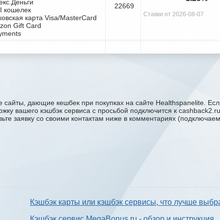
екс.Деньги
22669
I кошелек
Ставки от 2026-08-07
ковская карта Visa/MasterCard
zon Gift Card
yments
 сайты, дающие кешбек при покупках на сайте Healthspanelite. Есл
ддержку вашего кэшбэк сервиса с проcьбой подключится к cashback2.
авьте заявку со своими контактам ниже в комментариях (подключае
Кэшбэк карты или кэшбэк сервисы, что лучше выбр
Кэшбэк сервис MegaBonus.ru - обзор и инструкция