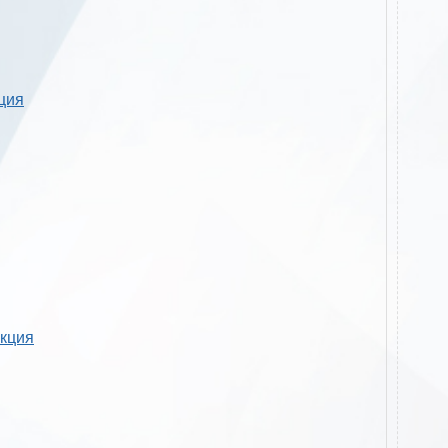
кция
укция