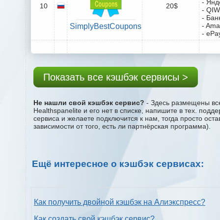
- Янд
10
20$
- QIW
- Бан
- Ama
SimplyBestCoupons
- ePa
Показать все кэшбэк сервисы >
Не нашли свой кэшбэк сервис?
- Здесь размещены все
Healthspanelite и его нет в списке, напишите в тех. по
сервиса и желаете подключится к нам, тогда просто ост
зависимости от того, есть ли партнёрская программа).
Ещё интересное о кэшбэк сервисах:
Как получить двойной кэшбэк на Алиэкспресс?
Как создать свой кэшбэк сервис?