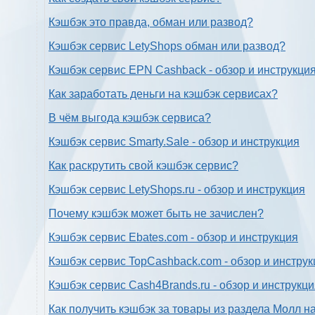
Кэшбэк это правда, обман или развод?
Кэшбэк сервис LetyShops обман или развод?
Кэшбэк сервис EPN Cashback - обзор и инструкци
Как заработать деньги на кэшбэк сервисах?
В чём выгода кэшбэк сервиса?
Кэшбэк сервис Smarty.Sale - обзор и инструкция
Как раскрутить свой кэшбэк сервис?
Кэшбэк сервис LetyShops.ru - обзор и инструкция
Почему кэшбэк может быть не зачислен?
Кэшбэк сервис Ebates.com - обзор и инструкция
Кэшбэк сервис TopCashback.com - обзор и инструк
Кэшбэк сервис Cash4Brands.ru - обзор и инструкц
Как получить кэшбэк за товары из раздела Молл н