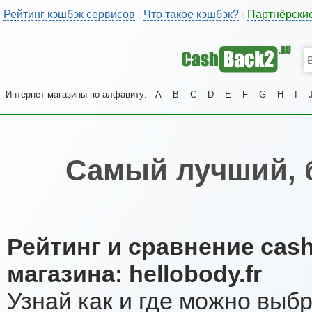
Рейтинг кэшбэк сервисов
Что такое кэшбэк?
Партнёрски
|
|
Интернет магазины по алфавиту:
A
B
C
D
E
F
G
H
I
Самый лучший, 
Рейтинг и сравнение cas
магазина: hellobody.fr
Узнай как и где можно выб