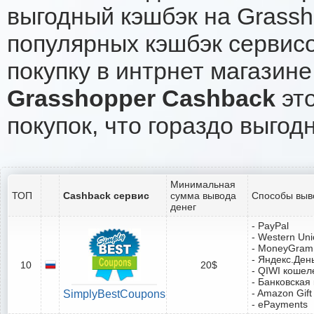
выгодный кэшбэк на Grassh
популярных кэшбэк сервисо
покупку в интрнет магазине
Grasshopper Cashback
это
покупок, что гораздо выгод
Минимальная
ТОП
Cashback сервис
сумма вывода
Способы выв
денег
- PayPal
- Western Un
- MoneyGram
- Яндекс.Ден
10
20$
- QIWI кошел
- Банковская
- Amazon Gift
SimplyBestCoupons
- ePayments