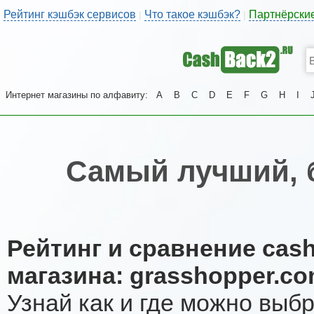
Рейтинг кэшбэк сервисов
Что такое кэшбэк?
Партнёрски
|
|
Интернет магазины по алфавиту:
A
B
C
D
E
F
G
H
I
Самый лучший, 
Рейтинг и сравнение cas
магазина: grasshopper.c
Узнай как и где можно выб