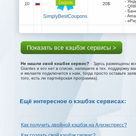
- Янд
10
20$
- QIW
- Бан
- Ama
SimplyBestCoupons
- ePa
Показать все кэшбэк сервисы >
Не нашли свой кэшбэк сервис?
- Здесь размещены все
Giantex и его нет в списке, напишите в тех. поддержку 
и желаете подключится к нам, тогда просто оставьте за
того, есть ли партнёрская программа).
Ещё интересное о кэшбэк сервисах:
Как получить двойной кэшбэк на Алиэкспресс?
Как создать свой кэшбэк сервис?