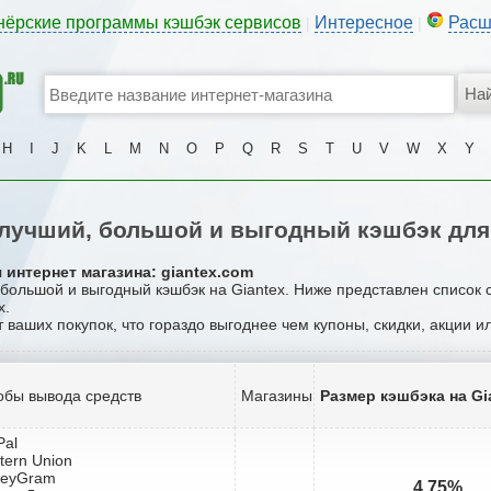
нёрские программы кэшбэк сервисов
Интересное
Расш
|
|
H
I
J
K
L
M
N
O
P
Q
R
S
T
U
V
W
X
Y
лучший, большой и выгодный кэшбэк для 
 интернет магазина: giantex.com
 большой и выгодный кэшбэк на Giantex. Ниже представлен список
x.
т ваших покупок, что гораздо выгоднее чем купоны, скидки, акции 
обы вывода средств
Магазины
Размер кэшбэка на Gi
Pal
tern Union
neyGram
4.75%