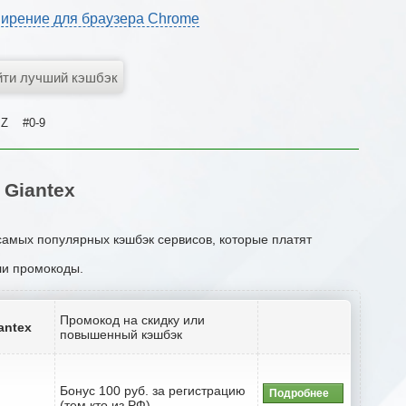
ирение для браузера Chrome
Z
#0-9
Giantex
 самых популярных кэшбэк сервисов, которые платят
или промокоды.
Промокод на скидку или
antex
повышенный кэшбэк
Бонус 100 руб. за регистрацию
Подробнее
(тем кто из РФ)