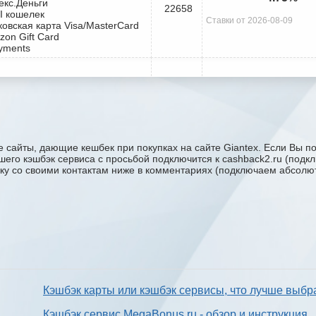
екс.Деньги
22658
I кошелек
Ставки от 2026-08-09
ковская карта Visa/MasterCard
zon Gift Card
yments
 сайты, дающие кешбек при покупках на сайте Giantex. Если Вы по
вашего кэшбэк сервиса с проcьбой подключится к cashback2.ru (под
явку со своими контактам ниже в комментариях (подключаем абсолют
Кэшбэк карты или кэшбэк сервисы, что лучше выбр
Кэшбэк сервис MegaBonus.ru - обзор и инструкция