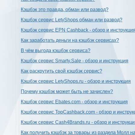
Кэшбэк это правда, обман или развод?
Кэшбэк сервис LetyShops обман или развод?
Кэшбэк сервис EPN Cashback - обзор и инструкци
Как заработать деньги на кэшбэк сервисах?
В чём выгода кэшбэк сервиса?
Кэшбэк сервис Smarty.Sale - обзор и инструкция
Как раскрутить свой кэшбэк сервис?
Кэшбэк сервис LetyShops.ru - обзор и инструкция
Почему кэшбэк может быть не зачислен?
Кэшбэк сервис Ebates.com - обзор и инструкция
Кэшбэк сервис TopCashback.com - обзор и инструк
Кэшбэк сервис Cash4Brands.ru - обзор и инструкц
Как получить кэшбэк за товары из раздела Молл н