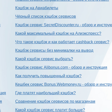
Кэшбэк на Авиабилеты
Чёрный список кэшбэк сервисов
я
Кэшбэк сервис SecretDiscounter.ru - обзор и инстру
Какой максимальный кэшбэк на Алиэкспресс?
Что такое кэшбэк и как работает cashback сервис?
Кэшбэк сервисы без минималки на вывод
Какой кэшбэк сервис выбрать?
Кэшбэк сервис Alibonus.com - обзор и инструкция
Как получить повышенный кэшбэк?
Кешбек сервис Bonus.Webmoney.ru - обзор и инстр
ция
Где платят наибольший кэшбэк?
ия
Сравнение кэшбэк сервисов по магазинам
а
Какой кэшбэк сервис платит больше?