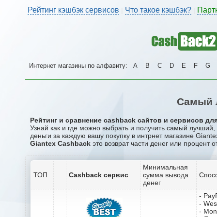
Рейтинг кэшбэк сервисов
Что такое кэшбэк?
Парт
|
|
Интернет магазины по алфавиту:
A
B
C
D
E
F
G
Самый 
Рейтинг и сравнение cashback сайтов и сервисов для
Узнай как и где можно выбрать и получить самый лучший,
деньги за каждую вашу покупку в интрнет магазине Giante
Giantex Cashback
это возврат части денег или процент о
Минимальная
ТОП
Cashback сервис
сумма вывода
Спос
денег
- Pay
- Wes
- Mo