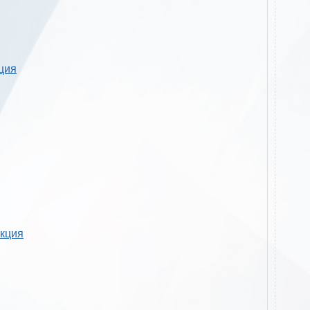
кция
укция