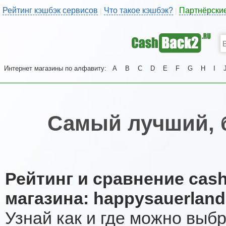
Рейтинг кэшбэк сервисов
Что такое кэшбэк?
Партнёрски
|
|
Интернет магазины по алфавиту:
A
B
C
D
E
F
G
H
I
Самый лучший, 
Рейтинг и сравнение cas
магазина: happysauerland
Узнай как и где можно выб