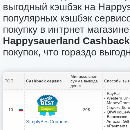
выгодный кэшбэк на Happys
популярных кэшбэк сервисо
покупку в интрнет магазине
Happysauerland Cashback
покупок, что гораздо выгод
Минимальная
ТОП
Cashback сервис
сумма вывода
Способы выв
денег
- PayPal
- Western Un
- MoneyGram
- Яндекс.Ден
10
20$
- QIWI кошел
- Банковская
- Amazon Gift
SimplyBestCoupons
- ePayments