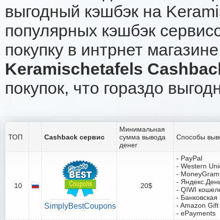
выгодный кэшбэк на Kerami
популярных кэшбэк сервисо
покупку в интрнет магазине
Keramischetafels Cashbac
покупок, что гораздо выгод
Минимальная
ТОП
Cashback сервис
сумма вывода
Способы выв
денег
- PayPal
- Western Un
- MoneyGram
- Яндекс.Ден
10
20$
- QIWI кошел
- Банковская
- Amazon Gift
SimplyBestCoupons
- ePayments