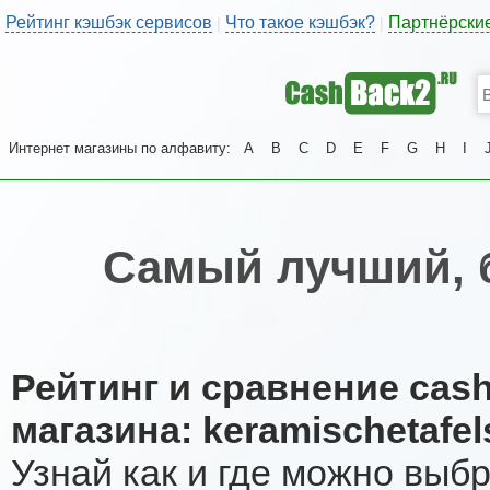
Рейтинг кэшбэк сервисов
Что такое кэшбэк?
Партнёрски
|
|
Интернет магазины по алфавиту:
A
B
C
D
E
F
G
H
I
Самый лучший, 
Рейтинг и сравнение cas
магазина: keramischetafel
Узнай как и где можно выб