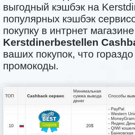
выгодный кэшбэк на Kerstdi
популярных кэшбэк сервисо
покупку в интрнет магазине 
Kerstdinerbestellen Cashb
ваших покупок, что гораздо
промокоды.
Минимальная
ТОП
Cashback сервис
сумма вывода
Способы выв
денег
- PayPal
- Western Un
- MoneyGram
- Яндекс.Ден
10
20$
- QIWI кошел
- Банковская