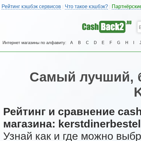
Рейтинг кэшбэк сервисов
Что такое кэшбэк?
Партнёрски
|
|
Интернет магазины по алфавиту:
A
B
C
D
E
F
G
H
I
Самый лучший, 
K
Рейтинг и сравнение cas
магазина: kerstdinerbestel
Узнай как и где можно выб