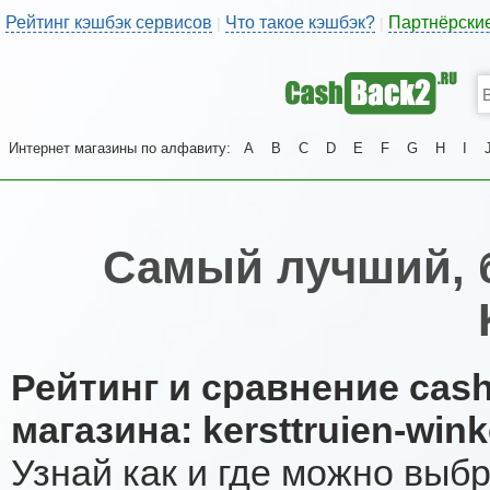
Рейтинг кэшбэк сервисов
Что такое кэшбэк?
Партнёрски
|
|
Интернет магазины по алфавиту:
A
B
C
D
E
F
G
H
I
Самый лучший, 
Рейтинг и сравнение cas
магазина: kersttruien-wink
Узнай как и где можно выб