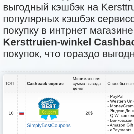
выгодный кэшбэк на Kersttr
популярных кэшбэк сервисо
покупку в интрнет магазине 
Kersttruien-winkel Cashba
покупок, что гораздо выгод
Минимальная
ТОП
Cashback сервис
сумма вывода
Способы выв
денег
- PayPal
- Western Un
- MoneyGram
- Яндекс.Ден
10
20$
- QIWI кошел
- Банковская
- Amazon Gift
SimplyBestCoupons
- ePayments