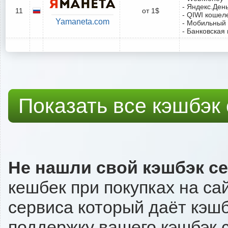
- Яндекс.Ден
11
от 1$
- QIWI кошел
Yamaneta.com
- Мобильный
- Банковская 
Показать все кэшбэк
Не нашли свой кэшбэк с
кешбек при покупках на са
сервиса который даёт кэшбэ
поддержку вашего кэшбэк с