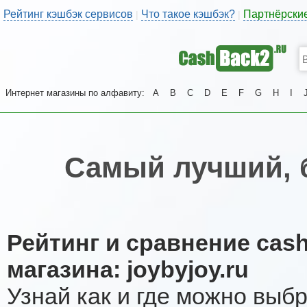
Рейтинг кэшбэк сервисов
Что такое кэшбэк?
Партнёрски
|
|
Интернет магазины по алфавиту:
A
B
C
D
E
F
G
H
I
Самый лучший, 
Рейтинг и сравнение cas
магазина: joybyjoy.ru
Узнай как и где можно выб