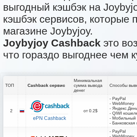
выгодный кэшбэк на Joybyj
кэшбэк сервисов, которые 
магазине Joybyjoy.
Joybyjoy Cashback
это воз
что гораздо выгоднее чем к
Минимальная
ТОП
Cashback сервис
сумма вывода
Способы выв
денег
- PayPal
- WebMoney
- Яндекс.Ден
2
от 0.2$
- QIWI кошел
ePN Cashback
- Мобильный
- Банковская 
- PayPal
- WebMoney