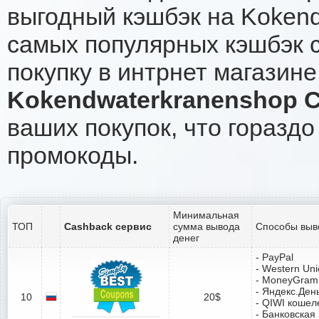
выгодный кэшбэк на Kokend
самых популярных кэшбэк с
покупку в интрнет магазин
Kokendwaterkranenshop 
ваших покупок, что гораздо
промокоды.
Минимальная
ТОП
Cashback сервис
сумма вывода
Способы выв
денег
- PayPal
- Western Un
- MoneyGram
- Яндекс.Ден
10
20$
- QIWI кошел
- Банковская