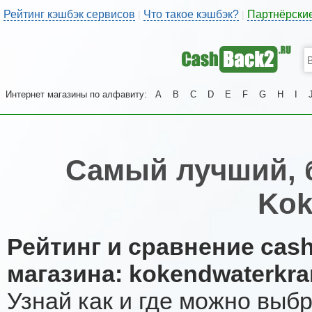
Рейтинг кэшбэк сервисов
Что такое кэшбэк?
Партнёрски
|
|
Интернет магазины по алфавиту:
A
B
C
D
E
F
G
H
I
Самый лучший, 
Kok
Рейтинг и сравнение cas
магазина: kokendwaterkra
Узнай как и где можно выб