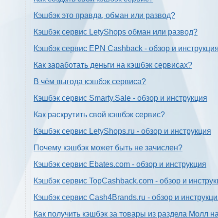
Кэшбэк это правда, обман или развод?
Кэшбэк сервис LetyShops обман или развод?
Кэшбэк сервис EPN Cashback - обзор и инструкци
Как заработать деньги на кэшбэк сервисах?
В чём выгода кэшбэк сервиса?
Кэшбэк сервис Smarty.Sale - обзор и инструкция
Как раскрутить свой кэшбэк сервис?
Кэшбэк сервис LetyShops.ru - обзор и инструкция
Почему кэшбэк может быть не зачислен?
Кэшбэк сервис Ebates.com - обзор и инструкция
Кэшбэк сервис TopCashback.com - обзор и инструк
Кэшбэк сервис Cash4Brands.ru - обзор и инструкц
Как получить кэшбэк за товары из раздела Молл н