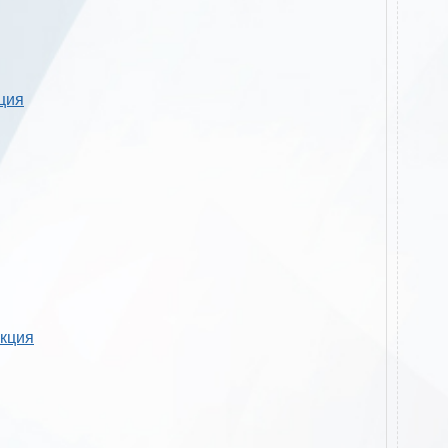
кция
укция