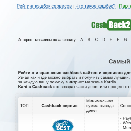
Рейтинг кэшбэк сервисов
Что такое кэшбэк?
Парт
|
|
Интернет магазины по алфавиту:
A
B
C
D
E
F
G
Самый 
Рейтинг и сравнение cashback сайтов и сервисов для
Узнай как и где можно выбрать и получить самый лучший,
за каждую вашу покупку в интрнет магазине Kardia.
Kardia Cashback
это возврат части денег или процент от
Минимальная
ТОП
Cashback сервис
сумма вывода
Спос
денег
- Pay
- Wes
- Mo