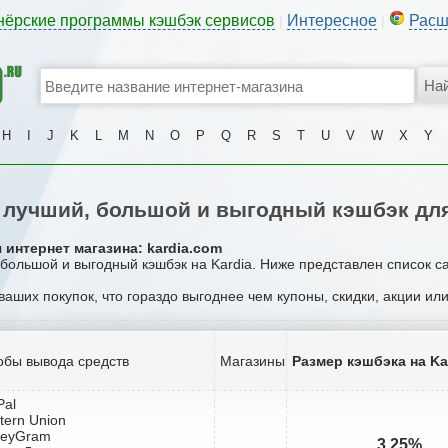
нёрские программы кэшбэк сервисов
Интересное
Расш
|
|
H
I
J
K
L
M
N
O
P
Q
R
S
T
U
V
W
X
Y
лучший, большой и выгодный кэшбэк для
 интернет магазина: kardia.com
 большой и выгодный кэшбэк на Kardia. Ниже представлен список с
 ваших покупок, что гораздо выгоднее чем купоны, скидки, акции ил
обы вывода средств
Магазины
Размер кэшбэка на Ka
Pal
tern Union
neyGram
3.25%