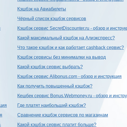
Кэшбэк на Авиабилеты
Чёрный список кэшбэк сервисов
я
Кэшбэк сервис SecretDiscounter.ru - обзор и инстру
Какой максимальный кэшбэк на Алиэкспресс?
Что такое кэшбэк и как работает cashback сервис?
Кэшбэк сервисы без минималки на вывод
Какой кэшбэк сервис выбрать?
Кэшбэк сервис Alibonus.com - обзор и инструкция
Как получить повышенный кэшбэк?
Кешбек сервис Bonus.Webmoney.ru - обзор и инстр
ция
Где платят наибольший кэшбэк?
ия
Сравнение кэшбэк сервисов по магазинам
а
Какой кэшбэк сервис платит больше?