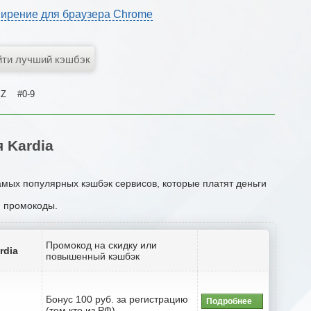
ирение для браузера Chrome
Z
#0-9
 Kardia
амых популярных кэшбэк сервисов, которые платят деньги
и промокоды.
Промокод на скидку или
rdia
повышенный кэшбэк
Бонус 100 руб. за регистрацию
Подробнее
(тем кто из РФ)