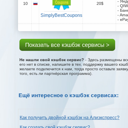
- Янд
10
20$
- QIW
- Бан
- Ama
SimplyBestCoupons
- ePa
Показать все кэшбэк сервисы >
Не нашли свой кэшбэк сервис?
- Здесь размещены все
его нет в списке, напишите в тех. поддержку вашего кэш
желаете подключится к нам, тогда просто оставьте заяв
того, есть ли партнёрская программа).
Ещё интересное о кэшбэк сервисах:
Как получить двойной кэшбэк на Алиэкспресс?
Как создать свой кэшбэк сервис?