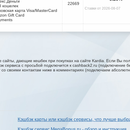
екс.Деньги
22669
I кошелек
Ставки от 2026-08-07
ковская карта Visa/MasterCard
zon Gift Card
yments
 сайты, дающие кешбек при покупках на сайте Kardia. Если Вы поль
бэк сервиса с проcьбой подключится к cashback2.ru (подключение б
ку со своими контактам ниже в комментариях (подключаем абсолютн
Кэшбэк карты или кэшбэк сервисы, что лучше выбр
Кэшбэк сервис MegaBonus.ru - обзор и инструкция