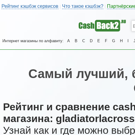
Рейтинг кэшбэк сервисов
Что такое кэшбэк?
Партнёрски
|
|
Интернет магазины по алфавиту:
A
B
C
D
E
F
G
H
I
Самый лучший, 
Рейтинг и сравнение cas
магазина: gladiatorlacros
Узнай как и где можно выб