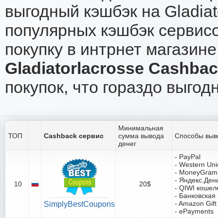
выгодный кэшбэк на Gladia
популярных кэшбэк сервисо
покупку в интрнет магазине 
Gladiatorlacrosse Cashba
покупок, что гораздо выгод
Минимальная
ТОП
Cashback сервис
сумма вывода
Способы выв
денег
- PayPal
- Western Un
- MoneyGram
- Яндекс.Ден
10
20$
- QIWI кошел
- Банковская
- Amazon Gift
SimplyBestCoupons
- ePayments