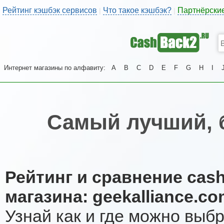
Рейтинг кэшбэк сервисов
Что такое кэшбэк?
Партнёрски
|
|
Интернет магазины по алфавиту:
A
B
C
D
E
F
G
H
I
Самый лучший, 
Рейтинг и сравнение cas
магазина: geekalliance.c
Узнай как и где можно выб