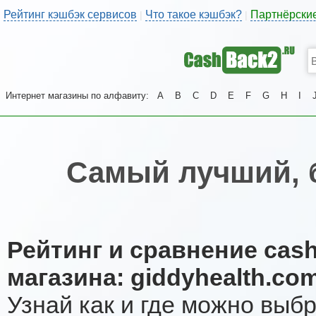
Рейтинг кэшбэк сервисов
Что такое кэшбэк?
Партнёрски
|
|
Интернет магазины по алфавиту:
A
B
C
D
E
F
G
H
I
Самый лучший, 
Рейтинг и сравнение cas
магазина: giddyhealth.co
Узнай как и где можно выб