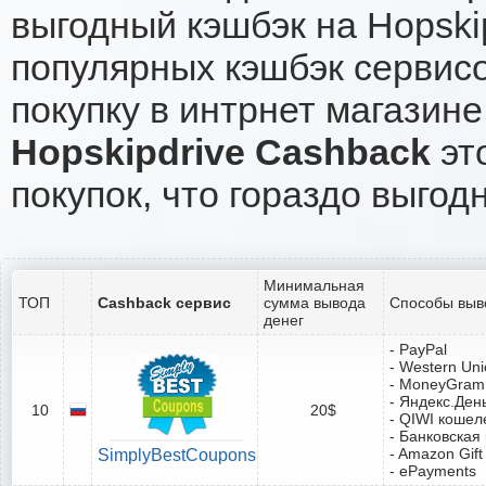
выгодный кэшбэк на Hopski
популярных кэшбэк сервисо
покупку в интрнет магазине
Hopskipdrive Cashback
это
покупок, что гораздо выгод
Минимальная
ТОП
Cashback сервис
сумма вывода
Способы выв
денег
- PayPal
- Western Un
- MoneyGram
- Яндекс.Ден
10
20$
- QIWI кошел
- Банковская
- Amazon Gift
SimplyBestCoupons
- ePayments