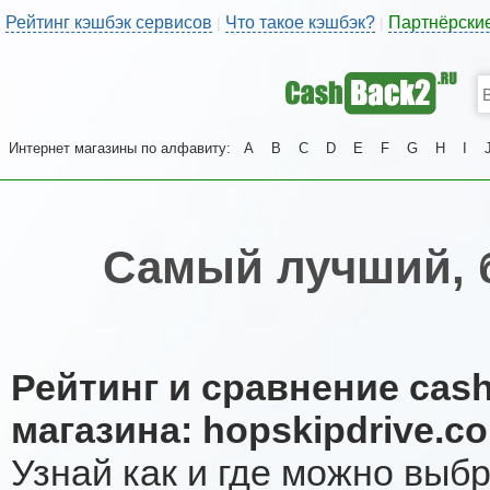
Рейтинг кэшбэк сервисов
Что такое кэшбэк?
Партнёрски
|
|
Интернет магазины по алфавиту:
A
B
C
D
E
F
G
H
I
Самый лучший, 
Рейтинг и сравнение cas
магазина: hopskipdrive.c
Узнай как и где можно выб